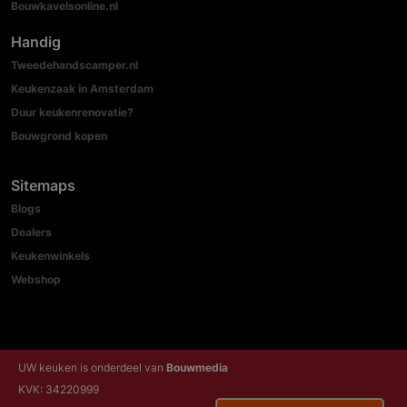
Bouwkavelsonline.nl
Handig
Tweedehandscamper.nl
Keukenzaak in Amsterdam
Duur keukenrenovatie?
Bouwgrond kopen
Sitemaps
Blogs
Dealers
Keukenwinkels
Webshop
UW keuken is onderdeel van
Bouwmedia
KVK: 34220999