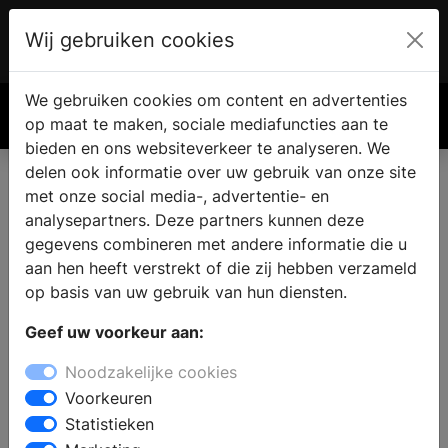
Wij gebruiken cookies
Account
€ 0.00
We gebruiken cookies om content en advertenties
Zoek
op maat te maken, sociale mediafuncties aan te
bieden en ons websiteverkeer te analyseren. We
delen ook informatie over uw gebruik van onze site
met onze social media-, advertentie- en
Vind een keukenzaak in
analysepartners. Deze partners kunnen deze
Pietersbierum
gegevens combineren met andere informatie die u
aan hen heeft verstrekt of die zij hebben verzameld
op basis van uw gebruik van hun diensten.
Wilt u een keuken kopen in Pietersbierum? Bij een
Geef uw voorkeur aan:
bezoek aan een keukenzaak vindt u complete keukens
met vrijstaande- en inbouw keukenapparatuur in
Noodzakelijke cookies
verschillende keukenstijlen. De deskundige
Voorkeuren
medewerkers staan klaar om u professioneel advies
Statistieken
geven bij het samenstellen van uw nieuwe keuken en u