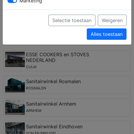
verschillende keukenstijlen en krijgt u deskundig advies
Marketing
over de keukenapparatuur van verschillende merken.
Keukenwinkels in de regio Overlangel
Selectie toestaan
Weigeren
Sanitairwinkel Uden (Outlet)
Alles toestaan
UDEN
ESSE COOKERS en STOVES
NEDERLAND
CUIJK
Sanitairwinkel Rosmalen
ROSMALEN
Sanitairwinkel Arnhem
ARNHEM
Sanitairwinkel Eindhoven
SON EN BREUGEL