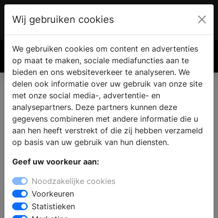
Wij gebruiken cookies
Account
€ 0.00
We gebruiken cookies om content en advertenties
Zoek
op maat te maken, sociale mediafuncties aan te
bieden en ons websiteverkeer te analyseren. We
delen ook informatie over uw gebruik van onze site
met onze social media-, advertentie- en
Nieuwe keuken in Overlangel
analysepartners. Deze partners kunnen deze
gegevens combineren met andere informatie die u
aan hen heeft verstrekt of die zij hebben verzameld
Woont u in Overlangel en zoekt u een keukenzaak,
op basis van uw gebruik van hun diensten.
omdat u de keuken wilt renoveren of verbouwen?
Wanneer u zich oriënteert op een nieuwe keuken, dan
Geef uw voorkeur aan:
vindt u bij een showroom inspiratie en informatie voor
Noodzakelijke cookies
het samenstellen van uw droomkeuken. Zoekt u een
Voorkeuren
moderne, landelijke, design of houten keuken met
Statistieken
inbouwapparatuur: in de keukenwinkel kunt u kiezen uit