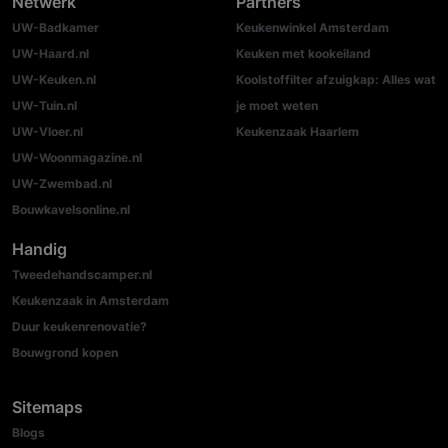
Netwerk
Partners
UW-Badkamer
Keukenwinkel Amsterdam
UW-Haard.nl
Keuken met kookeiland
UW-Keuken.nl
Koolstoffilter afzuigkap: Alles wat
UW-Tuin.nl
je moet weten
UW-Vloer.nl
Keukenzaak Haarlem
UW-Woonmagazine.nl
UW-Zwembad.nl
Bouwkavelsonline.nl
Handig
Tweedehandscamper.nl
Keukenzaak in Amsterdam
Duur keukenrenovatie?
Bouwgrond kopen
Sitemaps
Blogs