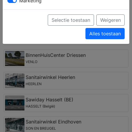
verschillende keukenstijlen en krijgt u deskundig advies
Marketing
over de keukenapparatuur van verschillende merken.
Keukenwinkels in de regio Linne
Selectie toestaan
Weigeren
Sijben Keukens
Alles toestaan
ROERMOND
BinnenHuisCenter Driessen
VENLO
Sanitairwinkel Heerlen
HEERLEN
Sawiday Hasselt (BE)
HASSELT (België)
Sanitairwinkel Eindhoven
SON EN BREUGEL