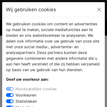
Wij gebruiken cookies
Account
€ 0.00
We gebruiken cookies om content en advertenties
Zoek
op maat te maken, sociale mediafuncties aan te
bieden en ons websiteverkeer te analyseren. We
delen ook informatie over uw gebruik van onze site
met onze social media-, advertentie- en
Nieuwe keuken in Linne
analysepartners. Deze partners kunnen deze
gegevens combineren met andere informatie die u
aan hen heeft verstrekt of die zij hebben verzameld
Woont u in Linne en zoekt u een keukenzaak, omdat u
op basis van uw gebruik van hun diensten.
de keuken wilt renoveren of verbouwen? Wanneer u
zich oriënteert op een nieuwe keuken, dan vindt u bij
Geef uw voorkeur aan:
een showroom inspiratie en informatie voor het
Noodzakelijke cookies
samenstellen van uw droomkeuken. Zoekt u een
Voorkeuren
moderne, landelijke, design of houten keuken met
Statistieken
inbouwapparatuur: in de keukenwinkel kunt u kiezen uit