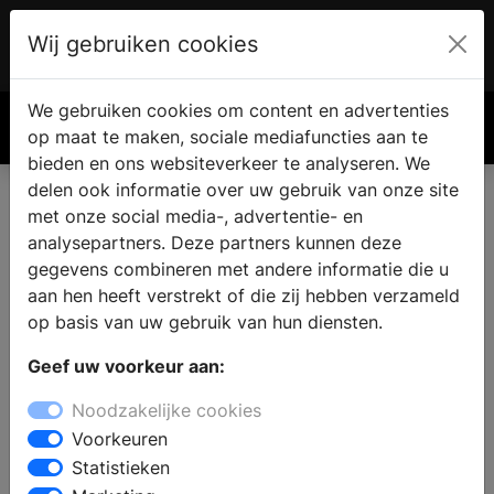
Wij gebruiken cookies
Account
€ 0.00
We gebruiken cookies om content en advertenties
Zoek
op maat te maken, sociale mediafuncties aan te
bieden en ons websiteverkeer te analyseren. We
delen ook informatie over uw gebruik van onze site
met onze social media-, advertentie- en
Nieuwe keuken in Eerbeek
analysepartners. Deze partners kunnen deze
gegevens combineren met andere informatie die u
aan hen heeft verstrekt of die zij hebben verzameld
Woont u in Eerbeek en zoekt u een keukenzaak, omdat
op basis van uw gebruik van hun diensten.
u de keuken wilt renoveren of verbouwen? Wanneer u
zich oriënteert op een nieuwe keuken, dan vindt u bij
Geef uw voorkeur aan:
een showroom inspiratie en informatie voor het
Noodzakelijke cookies
samenstellen van uw droomkeuken. Zoekt u een
Voorkeuren
moderne, landelijke, design of houten keuken met
Statistieken
inbouwapparatuur: in de keukenwinkel kunt u kiezen uit