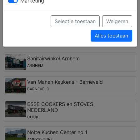
verschillende keukenstijlen en krijgt u deskundig advies
Marketing
over de keukenapparatuur van verschillende merken.
Keukenwinkels in de regio Eerbeek
Selectie toestaan
Weigeren
Nolte Kuchen Center No.1
Alles toestaan
APELDOORN
Sanitairwinkel Arnhem
ARNHEM
Van Manen Keukens - Barneveld
BARNEVELD
ESSE COOKERS en STOVES
NEDERLAND
CUIJK
Nolte Kuchen Center no 1
AMERSFOORT