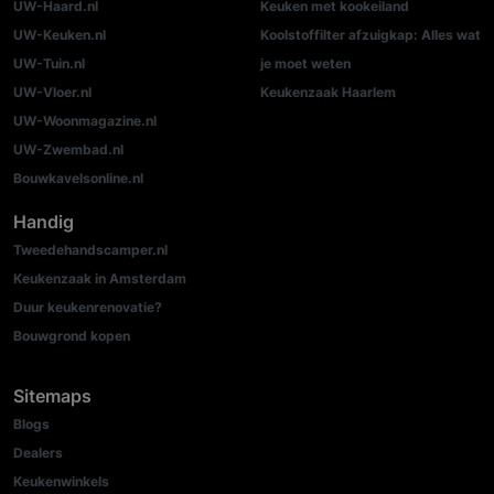
UW-Haard.nl
Keuken met kookeiland
UW-Keuken.nl
Koolstoffilter afzuigkap: Alles wat
UW-Tuin.nl
je moet weten
UW-Vloer.nl
Keukenzaak Haarlem
UW-Woonmagazine.nl
UW-Zwembad.nl
Bouwkavelsonline.nl
Handig
Tweedehandscamper.nl
Keukenzaak in Amsterdam
Duur keukenrenovatie?
Bouwgrond kopen
Sitemaps
Blogs
Dealers
Keukenwinkels