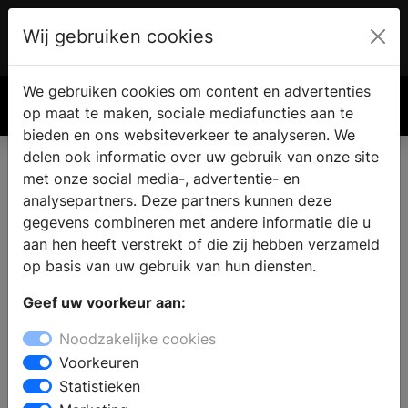
Wij gebruiken cookies
Account
€ 0.00
We gebruiken cookies om content en advertenties
Zoek
op maat te maken, sociale mediafuncties aan te
bieden en ons websiteverkeer te analyseren. We
delen ook informatie over uw gebruik van onze site
met onze social media-, advertentie- en
Keukens in Driesum
analysepartners. Deze partners kunnen deze
gegevens combineren met andere informatie die u
aan hen heeft verstrekt of die zij hebben verzameld
Zoekt u een keukenzaak voor een nieuwe keuken in
op basis van uw gebruik van hun diensten.
Driesum ? In de showroom kunt u kiezen uit
verschillende keukenstijlen: een moderne keuken, een
Geef uw voorkeur aan:
keuken in landelijke stijl of een designkeuken. Maak een
Noodzakelijke cookies
afspraak en laat u informeren over de verschillende
Voorkeuren
mogelijkheden op het gebied van keukenapparatuur,
Statistieken
werkbladen en opbergmogelijkheden. Uw specifieke