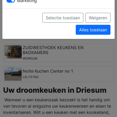
wensen kunnen door het ervaren team worden vertaald
Marketing
in een (3D) ontwerp.
Keukenwinkels in de regio Driesum
Selectie toestaan
Weigeren
Stienstra keukens Grou
Alles toestaan
GROU
ZUIDWESTHOEK KEUKENS EN
BADKAMERS
WORKUM
Nolte Kuchen Center no 1
LELYSTAD
Uw droomkeuken in Driesum
Wanneer u een keukenzaak bezoekt is het handig om
van tevoren al enigszins uw keukenwensen en eisen te
inventariseren. Wilt u een keuken met een kookeiland,