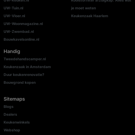
UW-Keuken.nl
Koolstoffilter afzuigkap: Alles wat
UW-Tuin.nl
je moet weten
UW-Vloer.nl
Keukenzaak Haarlem
UW-Woonmagazine.nl
UW-Zwembad.nl
Bouwkavelsonline.nl
Handig
Tweedehandscamper.nl
Keukenzaak in Amsterdam
Duur keukenrenovatie?
Bouwgrond kopen
Sitemaps
Blogs
Dealers
Keukenwinkels
Webshop