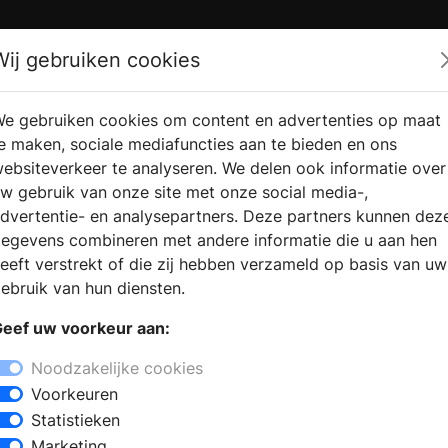
Zoek
Wij gebruiken cookies
e gebruiken cookies om content en advertenties op maat
RMATIE
VERKOOPLOCATIE
WEBSHO
e maken, sociale mediafuncties aan te bieden en ons
RAGEN
VINDEN
ebsiteverkeer te analyseren. We delen ook informatie over
w gebruik van onze site met onze social media-,
dvertentie- en analysepartners. Deze partners kunnen dez
 Boelenslaan
egevens combineren met andere informatie die u aan hen
+
eeft verstrekt of die zij hebben verzameld op basis van uw
−
ebruik van hun diensten.
j een bezoek aan een keukenzaak vindt u
eef uw voorkeur aan:
uw keukenapparatuur in verschillende
taan klaar om u professioneel advies
Noodzakelijke cookies
euken en u helpen bij de keuze voor
Voorkeuren
 keukenkraan en inbouwapparatuur.
Statistieken
Marketing