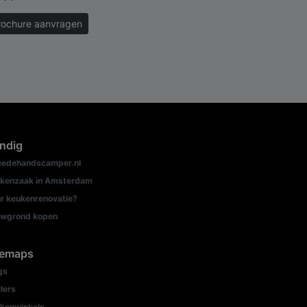
rochure aanvragen
ndig
edehandscamper.nl
kenzaak in Amsterdam
r keukenrenovatie?
wgrond kopen
temaps
gs
lers
kenwinkels