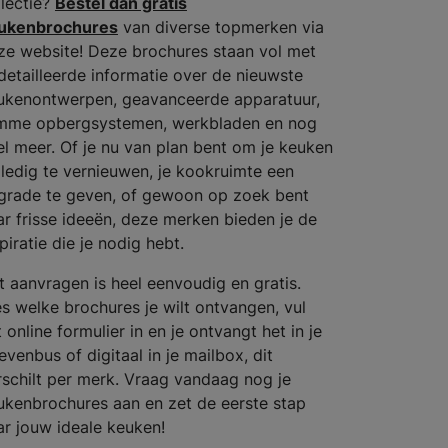
llectie?
Bestel dan gratis
ukenbrochures
van diverse topmerken via
ze website! Deze brochures staan vol met
detailleerde informatie over de nieuwste
ukenontwerpen, geavanceerde apparatuur,
imme opbergsystemen, werkbladen en nog
el meer. Of je nu van plan bent om je keuken
lledig te vernieuwen, je kookruimte een
grade te geven, of gewoon op zoek bent
ar frisse ideeën, deze merken bieden je de
piratie die je nodig hebt.
t aanvragen is heel eenvoudig en gratis.
es welke brochures je wilt ontvangen, vul
 online formulier in en je ontvangt het in je
evenbus of digitaal in je mailbox, dit
rschilt per merk. Vraag vandaag nog je
ukenbrochures aan en zet de eerste stap
ar jouw ideale keuken!