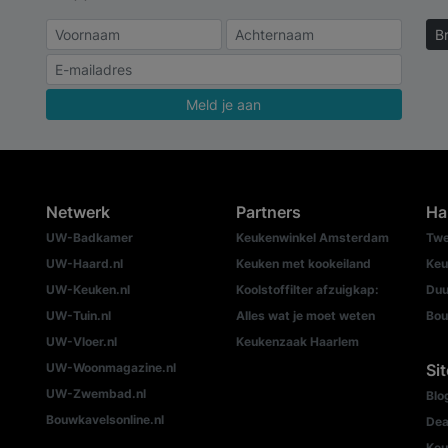
B
Meld je aan
Netwerk
Partners
Ha
UW-Badkamer
Keukenwinkel Amsterdam
Twe
UW-Haard.nl
Keuken met kookeiland
Keu
UW-Keuken.nl
Koolstoffilter afzuigkap:
Duu
UW-Tuin.nl
Alles wat je moet weten
Bou
UW-Vloer.nl
Keukenzaak Haarlem
UW-Woonmagazine.nl
Si
UW-Zwembad.nl
Blo
Bouwkavelsonline.nl
Dea
Keu