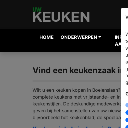
W
HOME
ONDERWERPEN
INFO
t
AANV
w
u
a
Vind een keukenzaak in
g
h
g
Wilt u een keuken kopen in Boelenslaan? Bi
G
complete keukens met vrijstaande- en inbo
keukenstijlen. De deskundige medewerkers s
geven bij het samenstellen van uw nieuwe k
bijvoorbeeld het keukenblad, de spoelbak,