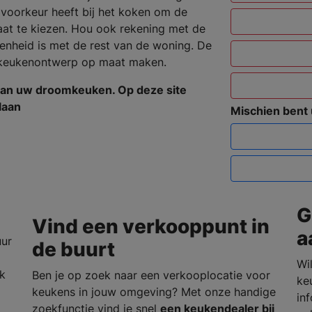
 voorkeur heeft bij het koken om de
aat te kiezen. Hou ook rekening met de
 eenheid is met de rest van de woning. De
 keukenontwerp op maat maken.
van uw droomkeuken. Op deze site
laan
Mischien bent
G
Vind een verkooppunt in
a
uur
de buurt
Wil
rk
Ben je op zoek naar een verkooplocatie voor
ke
keukens in jouw omgeving? Met onze handige
in
zoekfunctie vind je snel
een keukendealer bij