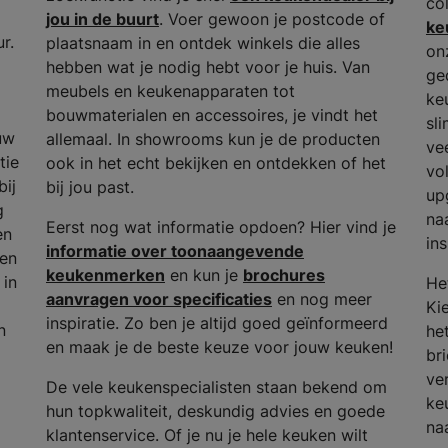
co
jou in de buurt
. Voer gewoon je postcode of
ke
r.
plaatsnaam in en ontdek winkels die alles
on
hebben wat je nodig hebt voor je huis. Van
ge
meubels en keukenapparaten tot
ke
bouwmaterialen en accessoires, je vindt het
sl
uw
allemaal. In showrooms kun je de producten
ve
tie
ook in het echt bekijken en ontdekken of het
vo
bij
bij jou past.
up
g
na
Eerst nog wat informatie opdoen? Hier vind je
en
ins
informatie over toonaangevende
 en
keukenmerken
en kun je
brochures
 in
He
aanvragen voor specificaties
en nog meer
Ki
inspiratie. Zo ben je altijd goed geïnformeerd
n
het
en maak je de beste keuze voor jouw keuken!
bri
ve
De vele keukenspecialisten staan bekend om
ke
hun topkwaliteit, deskundig advies en goede
na
klantenservice. Of je nu je hele keuken wilt