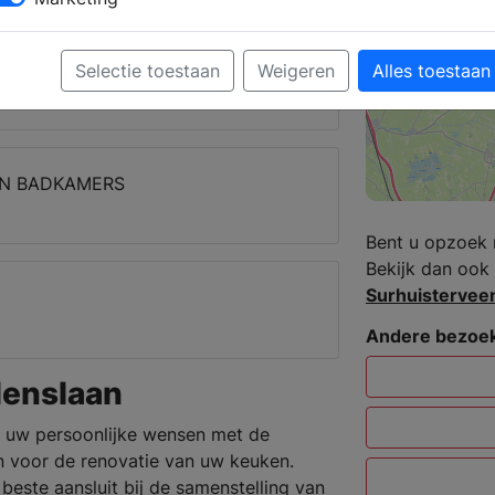
slaan
Selectie toestaan
Weigeren
Alles toestaan
EN BADKAMERS
Bent u opzoek 
Bekijk dan ook 
Surhuisterveen
Andere bezoek
enslaan
 uw persoonlijke wensen met de
 voor de renovatie van uw keuken.
beste aansluit bij de samenstelling van