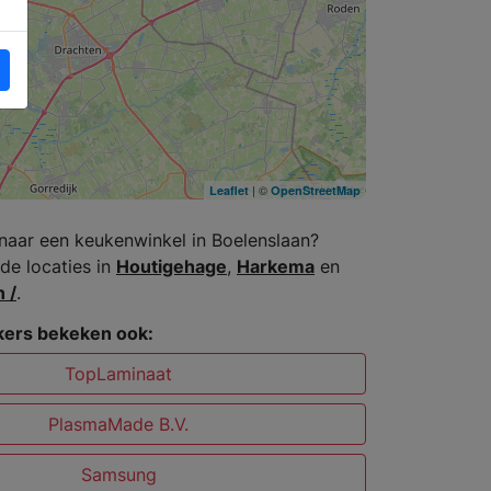
| ©
Leaflet
OpenStreetMap
naar een keukenwinkel in Boelenslaan?
de locaties in
Houtigehage
,
Harkema
en
 /
.
ers bekeken ook:
TopLaminaat
PlasmaMade B.V.
Samsung