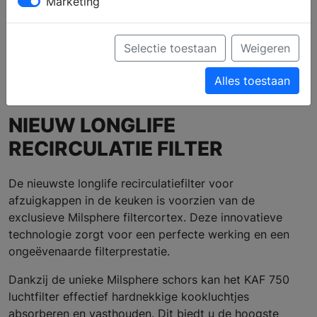
Marketing
Profiel
Producten
Verkooppunten
Selectie toestaan
Weigeren
Ga naar de website
Alles toestaan
NIEUW LONGLIFE
RECIRCULATIE FILTER
De nieuwste longlife recirculatiefilter voor
afzuigkappen in de keuken is voorzien van de
exclusieve Milsphere filtercortex. Deze innovatieve
technologie zorgt voor een perfecte werking en een
ongeëvenaarde filterprestatie.
Dankzij de unieke Milsphere schors kan het KAF 750
luchtfilter effectief hardnekkige kookluchtjes
absorberen en vasthouden. Dit biedt u de hoogste