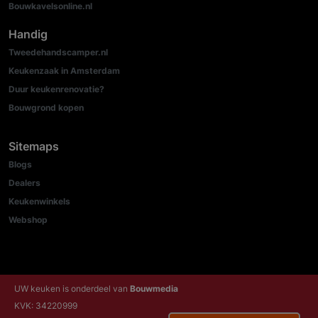
Bouwkavelsonline.nl
Handig
Tweedehandscamper.nl
Keukenzaak in Amsterdam
Duur keukenrenovatie?
Bouwgrond kopen
Sitemaps
Blogs
Dealers
Keukenwinkels
Webshop
UW keuken is onderdeel van
Bouwmedia
KVK: 34220999