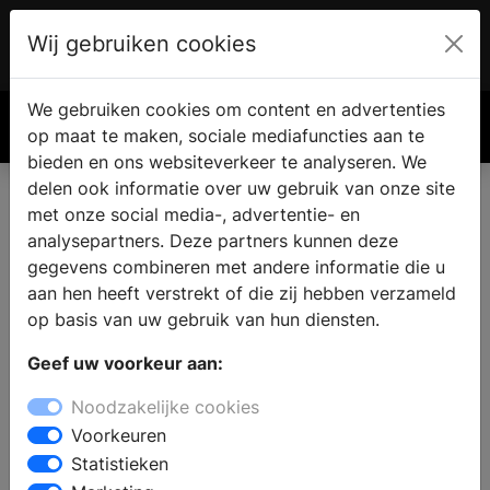
Wij gebruiken cookies
Account
€ 0.00
We gebruiken cookies om content en advertenties
Zoek
op maat te maken, sociale mediafuncties aan te
bieden en ons websiteverkeer te analyseren. We
delen ook informatie over uw gebruik van onze site
met onze social media-, advertentie- en
Vind een keukenzaak in
analysepartners. Deze partners kunnen deze
Achlum
gegevens combineren met andere informatie die u
aan hen heeft verstrekt of die zij hebben verzameld
op basis van uw gebruik van hun diensten.
Wilt u een keuken kopen in Achlum? Bij een bezoek aan
Geef uw voorkeur aan:
een keukenzaak vindt u complete keukens met
vrijstaande- en inbouw keukenapparatuur in
Noodzakelijke cookies
verschillende keukenstijlen. De deskundige
Voorkeuren
medewerkers staan klaar om u professioneel advies
Statistieken
geven bij het samenstellen van uw nieuwe keuken en u