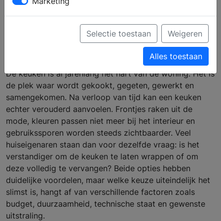
Marketing
vervangen: wat is
slimmer?
Selectie toestaan
Weigeren
Alles toestaan
De keuken is al jarenlang het hart van de woning. Het is
de plek waar wordt gekookt, gegeten, gewerkt en
samengekomen. Na verloop van tijd kan een keuken
echter verouderd aanvoelen. Frontjes raken uit de
mode, kleuren passen niet meer bij het interieur en
gebruikssporen worden steeds zichtbaarder. Veel
huiseigenaren staan dan voor dezelfde vraag: is het
verstandiger om de keuken te laten wrappen of om
deze volledig te vervangen? Beide opties hebben
duidelijke voordelen, maar welke keuze uiteindelijk het
slimst is, hangt af van verschillende factoren zoals
budget, duurzaamheid, technische staat en gewenste
uitstraling.