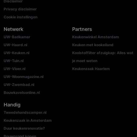
Disclaimer
Privacy disclaimer
Cookie instellingen
Netwerk
Partners
UW-Badkamer
Keukenwinkel Amsterdam
UW-Haard.nl
Keuken met kookeiland
UW-Keuken.nl
Koolstoffilter afzuigkap: Alles wat
UW-Tuin.nl
je moet weten
UW-Vloer.nl
Keukenzaak Haarlem
UW-Woonmagazine.nl
UW-Zwembad.nl
Bouwkavelsonline.nl
Handig
Tweedehandscamper.nl
Keukenzaak in Amsterdam
Duur keukenrenovatie?
Bouwgrond kopen