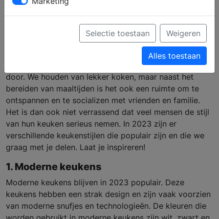
Marketing
populair in 2023
Selectie toestaan
Weigeren
In Nederland is de keuken één van de meest favoriete
Alles toestaan
plekken in huis en daarom brengen we er veel tijd in
door. We houden van lekker koken, maar naast het
bereiden van maaltijden is het ook een ruimte om te
ontspannen en te socializen met vrienden en familie.
Het is dan ook niet verrassend dat veel mensen de stijl
van hun keuken serieus nemen. In 2023 zijn er
verschillende keukenstijlen die populair zijn en die we
graag met je delen. Laat je inspireren!
1. Moderne keukens
Moderne keukens blijven in 2023 populair. Deze
keukens hebben een strak design en zijn vaak voorzien
van moderne snufjes en technologieën. De kleuren die
worden gebruikt in moderne keukens zijn wit, zwart en