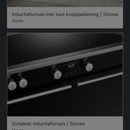
Inductiefornuis met luxe knopbediening | Stoves
Stoves
Zoneless inductiefornuis | Stoves