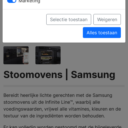
Marketing
Selectie toestaan
Weigeren
Alles toestaan
Stoomovens | Samsung
Bereidt heerlijke lichte gerechten met de Samsung
stoomovens uit de Infinite Line™, waarbij alle
voedingswaarden, vrijwel alle vitamines, kleuren en de
textuur van de ingrediënten worden behouden.
Er kan volledig worden gestoomd met de bijgeleverde