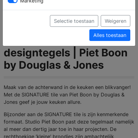
Marketing
Selectie toestaan
Weigeren
Alles toestaan
Achterwand
designtegels | Piet Boon
by Douglas & Jones
Maak van de achterwand in de keuken een blikvanger!
Met de SIGNATURE tile van Piet Boon by Douglas &
Jones geef je jouw keuken allure.
Bijzonder aan de SIGNATURE tile is zijn kenmerkende
formaat. Studio Piet Boon past deze tegelmaat namelijk
al meer dan dertig jaar toe in haar projecten. De
rechthoekige ‘kleine’ broodjes zijn ambachtelijk