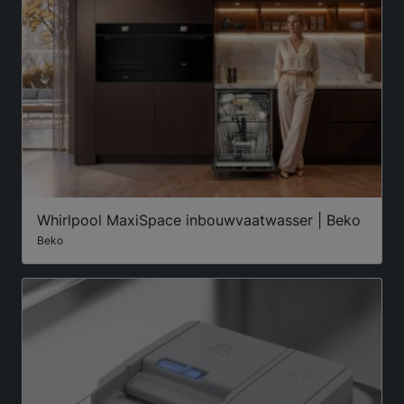
Whirlpool MaxiSpace inbouwvaatwasser | Beko
Beko