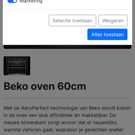
Marketing
Selectie toestaan
Weigeren
Alles toestaan
Beko oven 60cm
Met de AeroPerfect-technologie van Beko wordt koken
in de oven een stuk efficiënter én makkelijker. De
nieuwe binnenkant zorgt ervoor dat er nauwelijks
warmte verloren gaat, waardoor je gerechten sneller