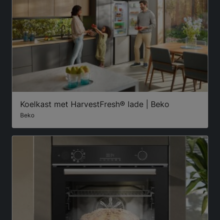
Koelkast met HarvestFresh® lade | Beko
Beko