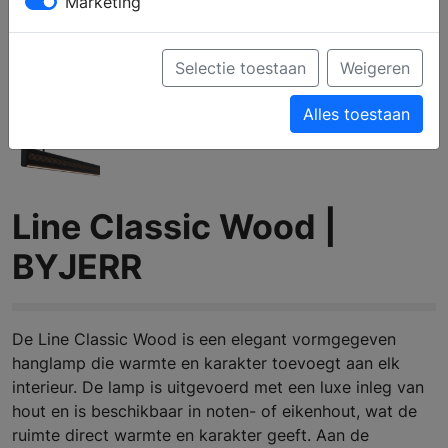
Marketing
Selectie toestaan
Weigeren
Alles toestaan
Line Classic Wood |
BYJERR
De Line Classic Wood is een elegant vormgegeven
hanglamp die warmte en karakter toevoegt aan elk
interieur. De lamp is uitgevoerd met een luxe inleg van
hout en is beschikbaar in noten- of eikenhout, wat de
ruimte direct warmte en karakter geeft. Aan de