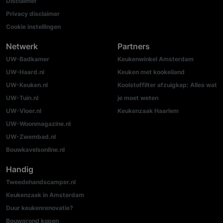
Disclaimer
Privacy disclaimer
Cookie instellingen
Netwerk
Partners
UW-Badkamer
Keukenwinkel Amsterdam
UW-Haard.nl
Keuken met kookeiland
UW-Keuken.nl
Koolstoffilter afzuigkap: Alles wat
UW-Tuin.nl
je moet weten
UW-Vloer.nl
Keukenzaak Haarlem
UW-Woonmagazine.nl
UW-Zwembad.nl
Bouwkavelsonline.nl
Handig
Tweedehandscamper.nl
Keukenzaak in Amsterdam
Duur keukenrenovatie?
Bouwgrond kopen