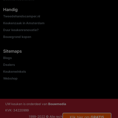
Handig
Tweedehandscamper.nl
Keukenzaak in Amsterdam
Duur keukenrenovatie?
Bouwgrond kopen
Sitemaps
Blogs
Dealers
Keukenwinkels
Webshop
UW keuken is onderdeel van
Bouwmedia
KVK: 34220999
1999-2022 © Alle rechten voorbehouden
Klik hier om
GRATIS