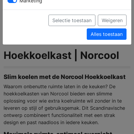
Marketing
Selectie toestaan
Weigeren
Alles toestaan
Hoekkoelkast | Norcool
Slim koelen met de Norcool Hoekkoelkast
Waarom onbenutte ruimte laten in de keuken? De
hoekkoelkasten van Norcool bieden een slimme
oplossing voor wie extra koelruimte wil zonder in te
leveren op stijl of gebruiksgemak. Dit Scandinavische
ontwerp combineert functionaliteit met een strak
design en past naadloos in iedere keuken.