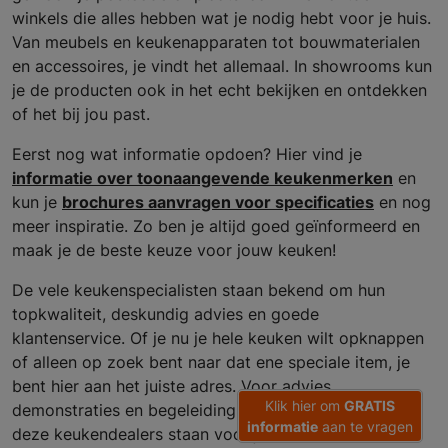
winkels die alles hebben wat je nodig hebt voor je huis.
Van meubels en keukenapparaten tot bouwmaterialen
en accessoires, je vindt het allemaal. In showrooms kun
je de producten ook in het echt bekijken en ontdekken
of het bij jou past.
Eerst nog wat informatie opdoen? Hier vind je
informatie over toonaangevende keukenmerken
en
kun je
brochures aanvragen voor specificaties
en nog
meer inspiratie. Zo ben je altijd goed geïnformeerd en
maak je de beste keuze voor jouw keuken!
De vele keukenspecialisten staan bekend om hun
topkwaliteit, deskundig advies en goede
klantenservice. Of je nu je hele keuken wilt opknappen
of alleen op zoek bent naar dat ene speciale item, je
bent hier aan het juiste adres. Voor advies,
Klik hier om
GRATIS
demonstraties en begeleiding gedurende het proces,
informatie
aan te vragen
deze keukendealers staan voor je klaar.