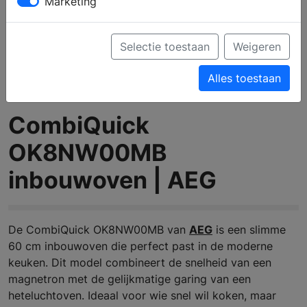
Marketing
Selectie toestaan
Weigeren
Alles toestaan
CombiQuick
OK8NW00MB
inbouwoven | AEG
De CombiQuick OK8NW00MB van
AEG
is een slimme
60 cm inbouwoven die perfect past in de moderne
keuken. Dit model combineert de snelheid van een
magnetron met de gelijkmatige garing van een
heteluchtoven. Ideaal voor wie snel wil koken, maar