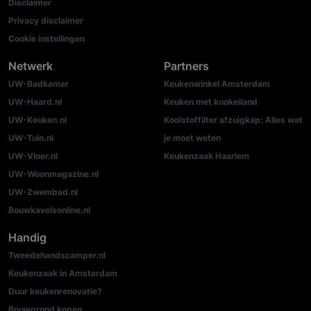
Disclaimer
Privacy disclaimer
Cookie instellingen
Netwerk
Partners
UW-Badkamer
Keukenwinkel Amsterdam
UW-Haard.nl
Keuken met kookeiland
UW-Keuken.nl
Koolstoffilter afzuigkap: Alles wat
UW-Tuin.nl
je moet weten
UW-Vloer.nl
Keukenzaak Haarlem
UW-Woonmagazine.nl
UW-Zwembad.nl
Bouwkavelsonline.nl
Handig
Tweedehandscamper.nl
Keukenzaak in Amsterdam
Duur keukenrenovatie?
Bouwgrond kopen