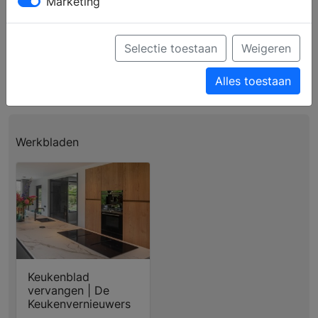
Marketing
Profiel
Producten
Verkooppunten
Brochure aanvragen
Selectie toestaan
Weigeren
Ga naar de website
Alles toestaan
Werkbladen
Keukenblad
vervangen | De
Keukenvernieuwers