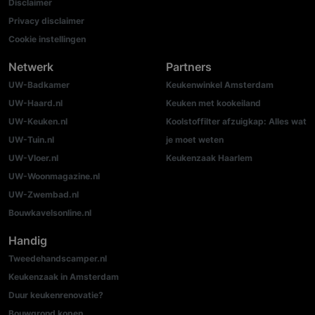
Disclaimer
Privacy disclaimer
Cookie instellingen
Netwerk
Partners
UW-Badkamer
Keukenwinkel Amsterdam
UW-Haard.nl
Keuken met kookeiland
UW-Keuken.nl
Koolstoffilter afzuigkap: Alles wat
UW-Tuin.nl
je moet weten
UW-Vloer.nl
Keukenzaak Haarlem
UW-Woonmagazine.nl
UW-Zwembad.nl
Bouwkavelsonline.nl
Handig
Tweedehandscamper.nl
Keukenzaak in Amsterdam
Duur keukenrenovatie?
Bouwgrond kopen