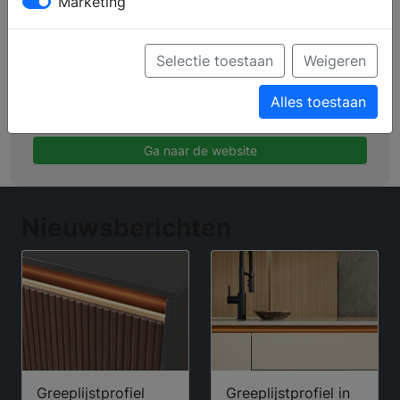
Marketing
Profiel
Producten
Selectie toestaan
Weigeren
Verkooppunten
Alles toestaan
Brochure aanvragen
Ga naar de website
Nieuwsberichten
Greeplijstprofiel
Greeplijstprofiel in