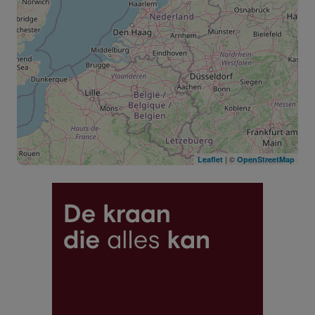
| ©
Leaflet
OpenStreetMap