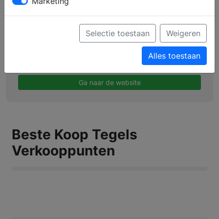
Marketing
Profiel
Producten
Selectie toestaan
Weigeren
Verkooppunten
Alles toestaan
Brochure aanvragen
Ga naar de website
Beste Koop Tegels
Verkooppunten