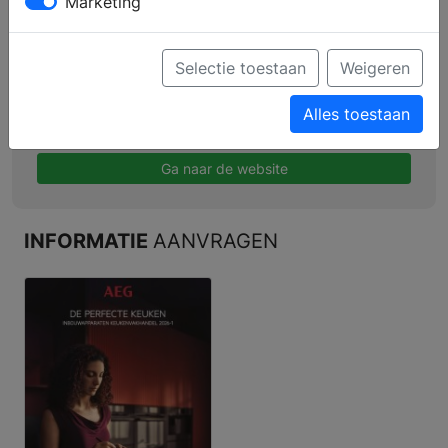
Marketing
Profiel
Producten
Selectie toestaan
Weigeren
Verkooppunten
Alles toestaan
Brochure aanvragen
Ga naar de website
INFORMATIE
AANVRAGEN