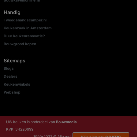
Bouwkavelsonline.nl
Handig
Tweedehandscamper.nl
Keukenzaak in Amsterdam
Duur keukenrenovatie?
Bouwgrond kopen
Sitemaps
Blogs
Dealers
Keukenwinkels
Webshop
UW keuken is onderdeel van
Bouwmedia
KVK: 34220999
1999-2022 © Alle rechten voorbehouden