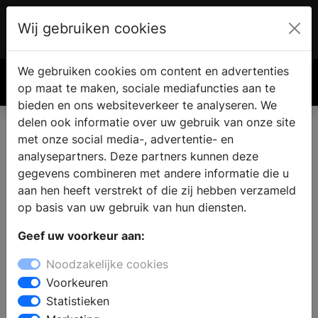
Wij gebruiken cookies
Account
€ 0.00
We gebruiken cookies om content en advertenties
Zoek
op maat te maken, sociale mediafuncties aan te
bieden en ons websiteverkeer te analyseren. We
delen ook informatie over uw gebruik van onze site
met onze social media-, advertentie- en
Vind een nieuwe keuken in
analysepartners. Deze partners kunnen deze
Weiteveen
gegevens combineren met andere informatie die u
aan hen heeft verstrekt of die zij hebben verzameld
op basis van uw gebruik van hun diensten.
Waar vindt u een keukenzaak in Weiteveen? Wanneer u
Geef uw voorkeur aan:
de keuken gaat verbouwen vindt u in de keukenwinkel
alle informatie en inspiratie voor een nieuwe keuken.
Noodzakelijke cookies
Welke keukenstijl past bij u en uw woning en wat zijn
Voorkeuren
de laatste keukentrends? Door middel van persoonlijk
Statistieken
advies van een ervaren medewerker kunt u een