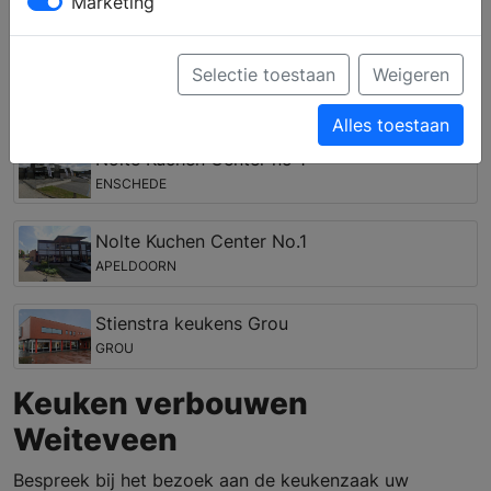
Marketing
complete keuken samenstellen en krijgt u deskundig
advies over inbouwapparatuur van verschillende
merken.
Selectie toestaan
Weigeren
Keukenwinkels in de regio Weiteveen
Alles toestaan
Nolte Kuchen Center no 1
ENSCHEDE
Nolte Kuchen Center No.1
APELDOORN
Stienstra keukens Grou
GROU
Keuken verbouwen
Weiteveen
Bespreek bij het bezoek aan de keukenzaak uw