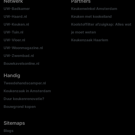
Netwerk
Partners
UW-Badkamer
Keukenwinkel Amsterdam
UW-Haard.nl
Keuken met kookeiland
UW-Keuken.nl
Koolstoffilter afzuigkap: Alles wat
UW-Tuin.nl
je moet weten
UW-Vloer.nl
Keukenzaak Haarlem
UW-Woonmagazine.nl
UW-Zwembad.nl
Bouwkavelsonline.nl
Handig
Tweedehandscamper.nl
Keukenzaak in Amsterdam
Duur keukenrenovatie?
Bouwgrond kopen
Sitemaps
Blogs