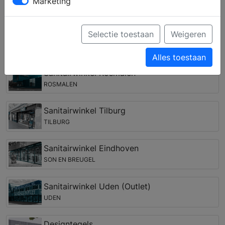
Marketing
complete keuken samenstellen en krijgt u deskundig
advies over inbouwapparatuur van verschillende
merken.
Selectie toestaan
Weigeren
Keukenwinkels in de regio Vlijmen
Alles toestaan
Sanitairwinkel Rosmalen
ROSMALEN
Sanitairwinkel Tilburg
TILBURG
Sanitairwinkel Eindhoven
SON EN BREUGEL
Sanitairwinkel Uden (Outlet)
UDEN
Designtegels