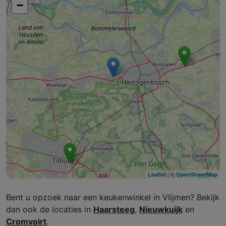
−
| ©
Leaflet
OpenStreetMap
Bent u opzoek naar een keukenwinkel in Vlijmen? Bekijk
dan ook de locaties in
Haarsteeg
,
Nieuwkuijk
en
Cromvoirt
.