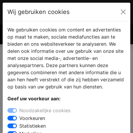
Wij gebruiken cookies
Account
€ 0.00
We gebruiken cookies om content en advertenties
Zoek
op maat te maken, sociale mediafuncties aan te
bieden en ons websiteverkeer te analyseren. We
delen ook informatie over uw gebruik van onze site
met onze social media-, advertentie- en
Vind een nieuwe keuken in
analysepartners. Deze partners kunnen deze
Vlijmen
gegevens combineren met andere informatie die u
aan hen heeft verstrekt of die zij hebben verzameld
op basis van uw gebruik van hun diensten.
Waar vindt u een keukenzaak in Vlijmen? Wanneer u de
Geef uw voorkeur aan:
keuken gaat verbouwen vindt u in de keukenwinkel alle
informatie en inspiratie voor een nieuwe keuken. Welke
Noodzakelijke cookies
keukenstijl past bij u en uw woning en wat zijn de
Voorkeuren
laatste keukentrends? Door middel van persoonlijk
Statistieken
advies van een ervaren medewerker kunt u een