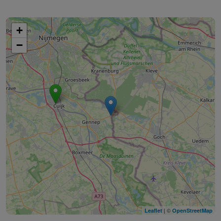
+
−
| ©
Leaflet
OpenStreetMap