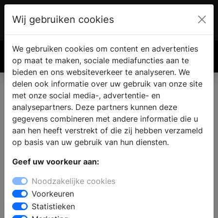
Wij gebruiken cookies
Account
€ 0.00
We gebruiken cookies om content en advertenties
Zoek
op maat te maken, sociale mediafuncties aan te
bieden en ons websiteverkeer te analyseren. We
delen ook informatie over uw gebruik van onze site
met onze social media-, advertentie- en
Vind een nieuwe keuken in
analysepartners. Deze partners kunnen deze
Ven-Zelderheide
gegevens combineren met andere informatie die u
aan hen heeft verstrekt of die zij hebben verzameld
op basis van uw gebruik van hun diensten.
Waar vindt u een keukenzaak in Ven-Zelderheide?
Geef uw voorkeur aan:
Wanneer u de keuken gaat verbouwen vindt u in de
keukenwinkel alle informatie en inspiratie voor een
Noodzakelijke cookies
nieuwe keuken. Welke keukenstijl past bij u en uw
Voorkeuren
woning en wat zijn de laatste keukentrends? Door
Statistieken
middel van persoonlijk advies van een ervaren