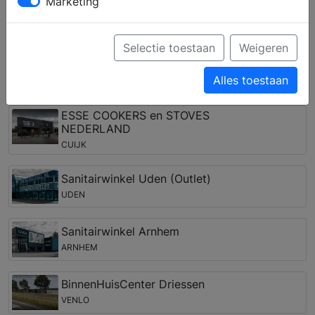
Marketing
medewerker kunt u een complete keuken samenstellen
en krijgt u deskundig advies over inbouwapparatuur
van verschillende merken.
Selectie toestaan
Weigeren
Keukenwinkels in de regio Ven-
Alles toestaan
Zelderheide
ESSE COOKERS en STOVES
NEDERLAND
CUIJK
Sanitairwinkel Uden (Outlet)
UDEN
Sanitairwinkel Arnhem
ARNHEM
BinnenHuisCenter Driessen
VENLO