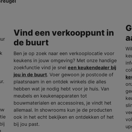
Breugel
G
Vind een verkooppunt in
a
uur
de buurt
Wil
rk
Ben je op zoek naar een verkooplocatie voor
ke
keukens in jouw omgeving? Met onze handige
in
zoekfunctie vind je snel
een keukendealer bij
co
jou in de buurt
. Voer gewoon je postcode of
ke
r.
plaatsnaam in en ontdek winkels die alles
on
hebben wat je nodig hebt voor je huis. Van
ge
meubels en keukenapparaten tot
ke
bouwmaterialen en accessoires, je vindt het
sl
uw
allemaal. In showrooms kun je de producten
ve
tie
ook in het echt bekijken en ontdekken of het
vo
bij
bij jou past.
up
g