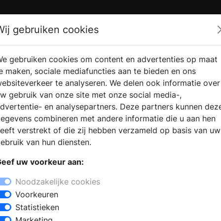
Zoek
Wij gebruiken cookies
e gebruiken cookies om content en advertenties op maat
RMATIE
VERKOOPLOCATIE
WEBSHO
e maken, sociale mediafuncties aan te bieden en ons
RAGEN
VINDEN
ebsiteverkeer te analyseren. We delen ook informatie over
w gebruik van onze site met onze social media-,
dvertentie- en analysepartners. Deze partners kunnen dez
Breugel
egevens combineren met andere informatie die u aan hen
+
eeft verstrekt of die zij hebben verzameld op basis van uw
−
ebruik van hun diensten.
zoekt u een keukenzaak in Son en
eef uw voorkeur aan:
ls staat een ervaren team klaar om
enopstellingen, die de laatste
Noodzakelijke cookies
len laten zien. Stel een complete keuken
Voorkeuren
s nieuwe inbouwapparatuur, een nieuw
Statistieken
Marketing