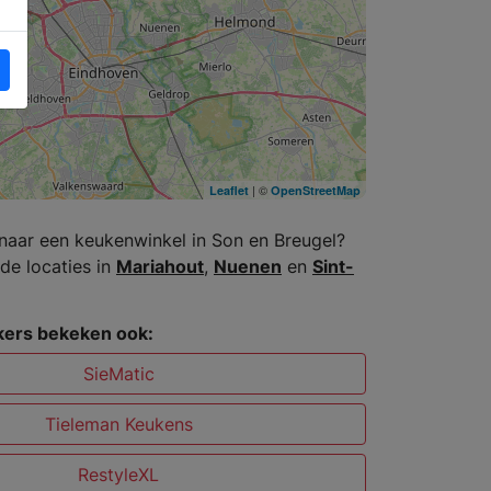
| ©
Leaflet
OpenStreetMap
naar een keukenwinkel in Son en Breugel?
de locaties in
Mariahout
,
Nuenen
en
Sint-
ers bekeken ook:
SieMatic
Tieleman Keukens
RestyleXL