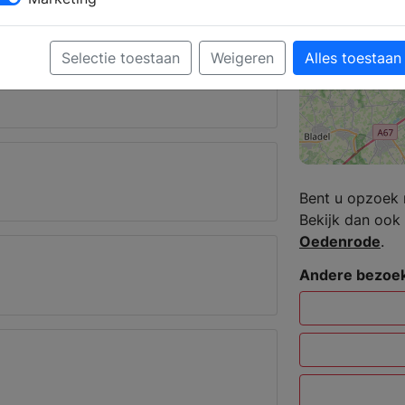
 Breugel
Selectie toestaan
Weigeren
Alles toestaan
Bent u opzoek 
Bekijk dan ook 
Oedenrode
.
Andere bezoek