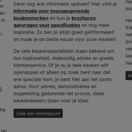
na
Eerst nog wat informatie opdoen? Hier vind je
en
ins
informatie over toonaangevende
 en
keukenmerken
en kun je
brochures
 in
He
aanvragen voor specificaties
en nog meer
Ki
inspiratie. Zo ben je altijd goed geïnformeerd
n
het
en maak je de beste keuze voor jouw keuken!
bri
ve
De vele keukenspecialisten staan bekend om
ke
hun topkwaliteit, deskundig advies en goede
na
klantenservice. Of je nu je hele keuken wilt
opknappen of alleen op zoek bent naar dat
B
ene speciale item, je bent hier aan het juiste
adres. Voor advies, demonstraties en
g
begeleiding gedurende het proces, deze
keukendealers staan voor je klaar.
tie
Zoek een verkooppunt
 en