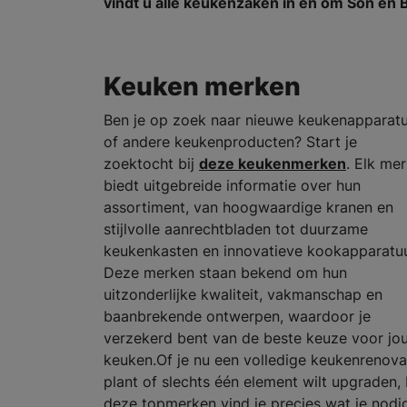
vindt u alle keukenzaken in en om Son en 
Keuken merken
Ben je op zoek naar nieuwe keukenapparat
of andere keukenproducten? Start je
zoektocht bij
deze keukenmerken
. Elk me
biedt uitgebreide informatie over hun
assortiment, van hoogwaardige kranen en
stijlvolle aanrechtbladen tot duurzame
keukenkasten en innovatieve kookapparatuu
Deze merken staan bekend om hun
uitzonderlijke kwaliteit, vakmanschap en
baanbrekende ontwerpen, waardoor je
verzekerd bent van de beste keuze voor jo
keuken.Of je nu een volledige keukenrenova
plant of slechts één element wilt upgraden, 
deze topmerken vind je precies wat je nodi