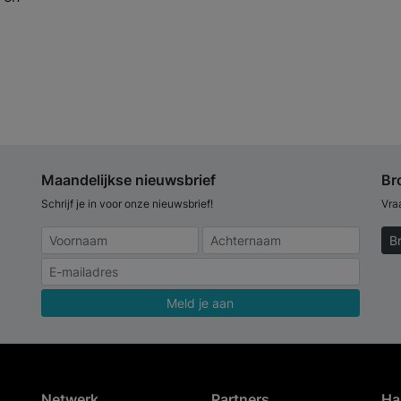
Maandelijkse nieuwsbrief
Br
Schrijf je in voor onze nieuwsbrief!
Vra
B
Meld je aan
Netwerk
Partners
Ha