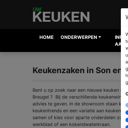
W
HOME
ONDERWERPEN
INFO
t
AANV
w
u
a
Keukenzaken in Son en 
g
h
g
Bent u op zoek naar een nieuwe keuken en 
G
Breugel ? Bij de verschillende keukenwinke
advies te geven. In de showroom staan keuk
keukentrends en een variatie aan keukenstij
samen of kies voor aparte onderdelen zoal
werkblad of een kokendwaterkraan.