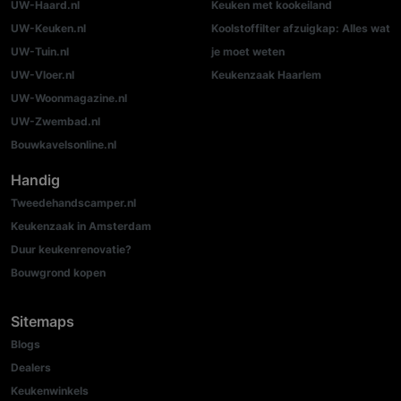
UW-Haard.nl
Keuken met kookeiland
UW-Keuken.nl
Koolstoffilter afzuigkap: Alles wat
UW-Tuin.nl
je moet weten
UW-Vloer.nl
Keukenzaak Haarlem
UW-Woonmagazine.nl
UW-Zwembad.nl
Bouwkavelsonline.nl
Handig
Tweedehandscamper.nl
Keukenzaak in Amsterdam
Duur keukenrenovatie?
Bouwgrond kopen
Sitemaps
Blogs
Dealers
Keukenwinkels