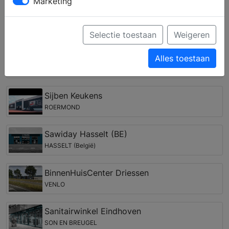
wensen kunnen door het ervaren team worden vertaald
Marketing
in een (3D) ontwerp.
Keukenwinkels in de regio Sittard
Selectie toestaan
Weigeren
Sanitairwinkel Heerlen
Alles toestaan
HEERLEN
Sijben Keukens
ROERMOND
Sawiday Hasselt (BE)
HASSELT (België)
BinnenHuisCenter Driessen
VENLO
Sanitairwinkel Eindhoven
SON EN BREUGEL