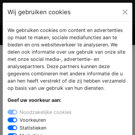
Wij gebruiken cookies
Account
€ 0.00
We gebruiken cookies om content en advertenties
Zoek
op maat te maken, sociale mediafuncties aan te
bieden en ons websiteverkeer te analyseren. We
delen ook informatie over uw gebruik van onze site
met onze social media-, advertentie- en
Keukens in Sittard
analysepartners. Deze partners kunnen deze
gegevens combineren met andere informatie die u
aan hen heeft verstrekt of die zij hebben verzameld
Zoekt u een keukenzaak voor een nieuwe keuken in
op basis van uw gebruik van hun diensten.
Sittard ? In de showroom kunt u kiezen uit
verschillende keukenstijlen: een moderne keuken, een
Geef uw voorkeur aan:
keuken in landelijke stijl of een designkeuken. Maak een
Noodzakelijke cookies
afspraak en laat u informeren over de verschillende
Voorkeuren
mogelijkheden op het gebied van keukenapparatuur,
Statistieken
werkbladen en opbergmogelijkheden. Uw specifieke