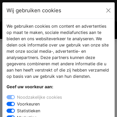
Wij gebruiken cookies
Account
€ 0.00
We gebruiken cookies om content en advertenties
Zoek
op maat te maken, sociale mediafuncties aan te
bieden en ons websiteverkeer te analyseren. We
delen ook informatie over uw gebruik van onze site
met onze social media-, advertentie- en
Keukens in Scharwoude
analysepartners. Deze partners kunnen deze
gegevens combineren met andere informatie die u
aan hen heeft verstrekt of die zij hebben verzameld
Zoekt u een keukenzaak voor een nieuwe keuken in
op basis van uw gebruik van hun diensten.
Scharwoude ? In de showroom kunt u kiezen uit
verschillende keukenstijlen: een moderne keuken, een
Geef uw voorkeur aan:
keuken in landelijke stijl of een designkeuken. Maak een
Noodzakelijke cookies
afspraak en laat u informeren over de verschillende
Voorkeuren
mogelijkheden op het gebied van keukenapparatuur,
Statistieken
werkbladen en opbergmogelijkheden. Uw specifieke