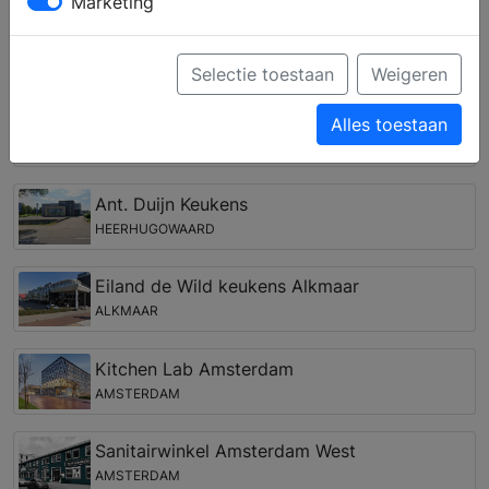
wensen kunnen door het ervaren team worden vertaald
Marketing
in een (3D) ontwerp.
Keukenwinkels in de regio Scharwoude
Selectie toestaan
Weigeren
Ilve
Alles toestaan
PURMEREND
Ant. Duijn Keukens
HEERHUGOWAARD
Eiland de Wild keukens Alkmaar
ALKMAAR
Kitchen Lab Amsterdam
AMSTERDAM
Sanitairwinkel Amsterdam West
AMSTERDAM