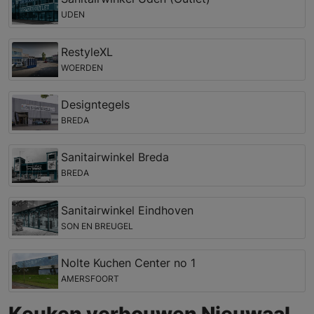
UDEN
RestyleXL
WOERDEN
Designtegels
BREDA
Sanitairwinkel Breda
BREDA
Sanitairwinkel Eindhoven
SON EN BREUGEL
Nolte Kuchen Center no 1
AMERSFOORT
Keuken verbouwen Nieuwaal