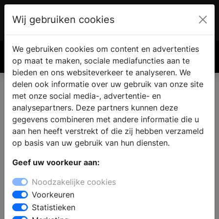
Wij gebruiken cookies
Account
€ 0.00
We gebruiken cookies om content en advertenties
Zoek
op maat te maken, sociale mediafuncties aan te
bieden en ons websiteverkeer te analyseren. We
delen ook informatie over uw gebruik van onze site
met onze social media-, advertentie- en
Vind een nieuwe keuken in
analysepartners. Deze partners kunnen deze
Nieuwaal
gegevens combineren met andere informatie die u
aan hen heeft verstrekt of die zij hebben verzameld
op basis van uw gebruik van hun diensten.
Waar vindt u een keukenzaak in Nieuwaal? Wanneer u
Geef uw voorkeur aan:
de keuken gaat verbouwen vindt u in de keukenwinkel
alle informatie en inspiratie voor een nieuwe keuken.
Noodzakelijke cookies
Welke keukenstijl past bij u en uw woning en wat zijn
Voorkeuren
de laatste keukentrends? Door middel van persoonlijk
Statistieken
advies van een ervaren medewerker kunt u een