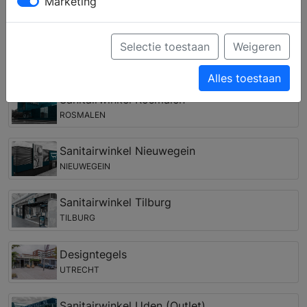
Marketing
complete keuken samenstellen en krijgt u deskundig
advies over inbouwapparatuur van verschillende
merken.
Selectie toestaan
Weigeren
Keukenwinkels in de regio Nieuwaal
Alles toestaan
Sanitairwinkel Rosmalen
ROSMALEN
Sanitairwinkel Nieuwegein
NIEUWEGEIN
Sanitairwinkel Tilburg
TILBURG
Designtegels
UTRECHT
Sanitairwinkel Uden (Outlet)