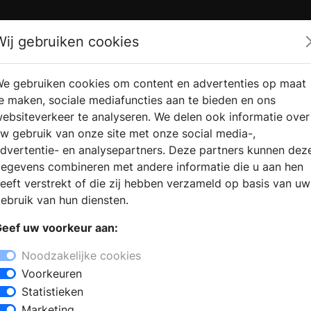
Zoek
Wij gebruiken cookies
e gebruiken cookies om content en advertenties op maat
RMATIE
VERKOOPLOCATIE
WEBSHO
e maken, sociale mediafuncties aan te bieden en ons
RAGEN
VINDEN
ebsiteverkeer te analyseren. We delen ook informatie over
w gebruik van onze site met onze social media-,
dvertentie- en analysepartners. Deze partners kunnen dez
egevens combineren met andere informatie die u aan hen
+
eeft verstrekt of die zij hebben verzameld op basis van uw
−
ebruik van hun diensten.
oekt u een keukenzaak in Laren ? Bij
eef uw voorkeur aan:
varen team klaar om advies te geven. In
de laatste keukentrends en een variatie
Noodzakelijke cookies
lete keuken samen of kies voor aparte
Voorkeuren
 een nieuw werkblad of een
Statistieken
Marketing