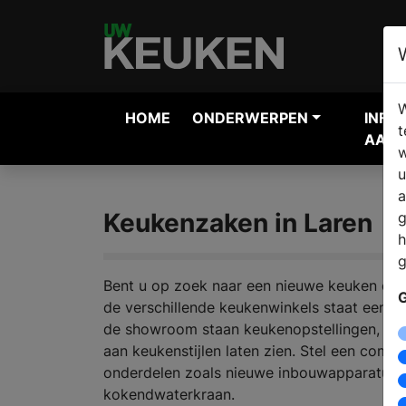
W
HOME
ONDERWERPEN
INFO
t
AANV
w
u
a
Keukenzaken in Laren
g
h
g
Bent u op zoek naar een nieuwe keuken en z
G
de verschillende keukenwinkels staat een er
de showroom staan keukenopstellingen, die 
aan keukenstijlen laten zien. Stel een comp
onderdelen zoals nieuwe inbouwapparatuur,
kokendwaterkraan.