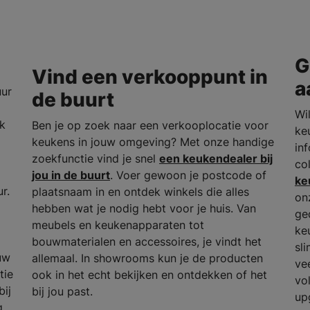
G
Vind een verkooppunt in
a
uur
de buurt
Wil
rk
Ben je op zoek naar een verkooplocatie voor
ke
keukens in jouw omgeving? Met onze handige
in
zoekfunctie vind je snel
een keukendealer bij
co
jou in de buurt
. Voer gewoon je postcode of
ke
r.
plaatsnaam in en ontdek winkels die alles
on
hebben wat je nodig hebt voor je huis. Van
ge
meubels en keukenapparaten tot
ke
bouwmaterialen en accessoires, je vindt het
sl
uw
allemaal. In showrooms kun je de producten
ve
tie
ook in het echt bekijken en ontdekken of het
vo
bij
bij jou past.
up
g