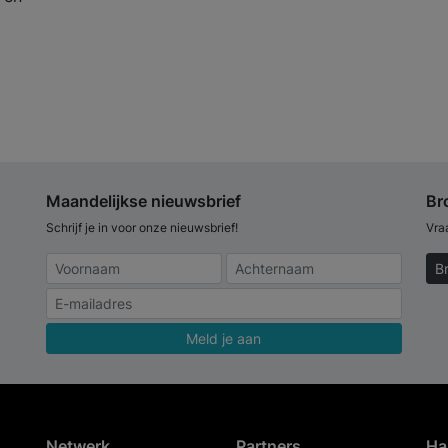
Maandelijkse nieuwsbrief
Br
Schrijf je in voor onze nieuwsbrief!
Vra
B
Meld je aan
Netwerk
Partners
Ha