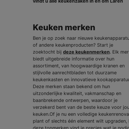
vindt u alle keukenzaken in en om Laren
Keuken merken
Ben je op zoek naar nieuwe keukenapparat
of andere keukenproducten? Start je
zoektocht bij
deze keukenmerken
. Elk me
biedt uitgebreide informatie over hun
assortiment, van hoogwaardige kranen en
stijlvolle aanrechtbladen tot duurzame
keukenkasten en innovatieve kookapparatuu
Deze merken staan bekend om hun
uitzonderlijke kwaliteit, vakmanschap en
baanbrekende ontwerpen, waardoor je
verzekerd bent van de beste keuze voor jo
keuken.Of je nu een volledige keukenrenova
plant of slechts één element wilt upgraden, 
deze topmerken vind je precies wat je nodi