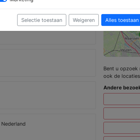
Selectie toestaan
Weigeren
Alles toestaan
Bent u opzoek 
ook de locaties
Andere bezoek
r Nederland