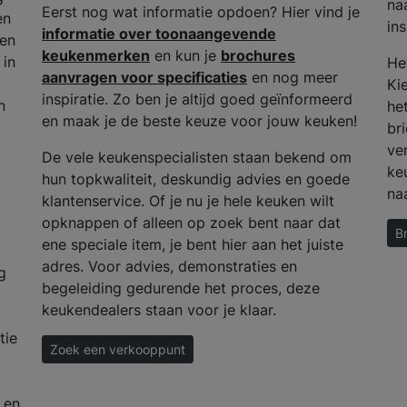
na
Eerst nog wat informatie opdoen? Hier vind je
en
ins
informatie over toonaangevende
 en
keukenmerken
en kun je
brochures
 in
He
aanvragen voor specificaties
en nog meer
Ki
inspiratie. Zo ben je altijd goed geïnformeerd
n
het
en maak je de beste keuze voor jouw keuken!
bri
ve
De vele keukenspecialisten staan bekend om
ke
hun topkwaliteit, deskundig advies en goede
na
klantenservice. Of je nu je hele keuken wilt
opknappen of alleen op zoek bent naar dat
B
ene speciale item, je bent hier aan het juiste
adres. Voor advies, demonstraties en
g
begeleiding gedurende het proces, deze
keukendealers staan voor je klaar.
tie
Zoek een verkooppunt
 en