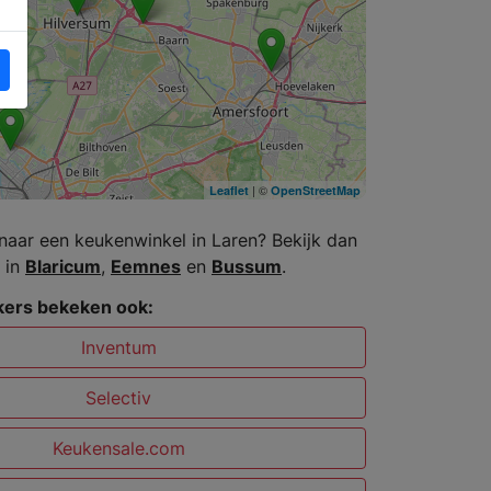
| ©
Leaflet
OpenStreetMap
naar een keukenwinkel in Laren? Bekijk dan
 in
Blaricum
,
Eemnes
en
Bussum
.
ers bekeken ook:
Inventum
Selectiv
Keukensale.com