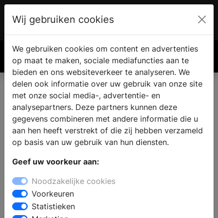
Wij gebruiken cookies
Account
€ 0.00
We gebruiken cookies om content en advertenties
Zoek
op maat te maken, sociale mediafuncties aan te
bieden en ons websiteverkeer te analyseren. We
delen ook informatie over uw gebruik van onze site
met onze social media-, advertentie- en
Vind een nieuwe keuken in
analysepartners. Deze partners kunnen deze
Landsmeer
gegevens combineren met andere informatie die u
aan hen heeft verstrekt of die zij hebben verzameld
op basis van uw gebruik van hun diensten.
Waar vindt u een keukenzaak in Landsmeer? Wanneer u
Geef uw voorkeur aan:
de keuken gaat verbouwen vindt u in de keukenwinkel
alle informatie en inspiratie voor een nieuwe keuken.
Noodzakelijke cookies
Welke keukenstijl past bij u en uw woning en wat zijn
Voorkeuren
de laatste keukentrends? Door middel van persoonlijk
Statistieken
advies van een ervaren medewerker kunt u een