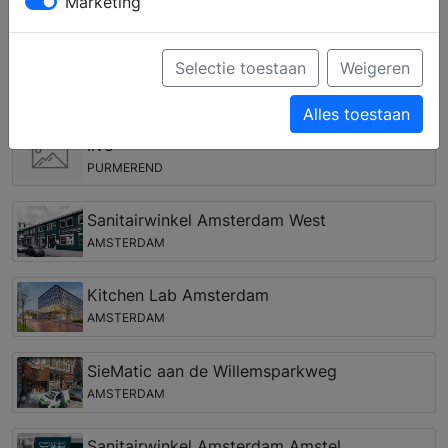
Marketing
complete keuken samenstellen en krijgt u deskundig
advies over inbouwapparatuur van verschillende
merken.
Selectie toestaan
Weigeren
Keukenwinkels in de regio Landsmeer
Alles toestaan
Ilve
PURMEREND
Sanitairwinkel Amsterdam West
AMSTERDAM
Kitchen Lab Amsterdam
AMSTERDAM
SieMatic aan de Willemsparkweg
AMSTERDAM
Sanitairwinkel Amsterdam Amstel