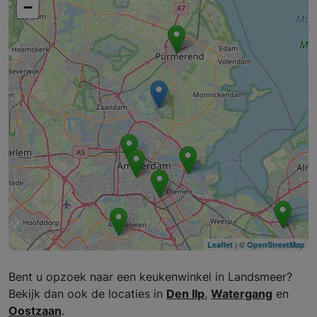
−
| ©
Leaflet
OpenStreetMap
Bent u opzoek naar een keukenwinkel in Landsmeer?
Bekijk dan ook de locaties in
Den Ilp
,
Watergang
en
Oostzaan
.