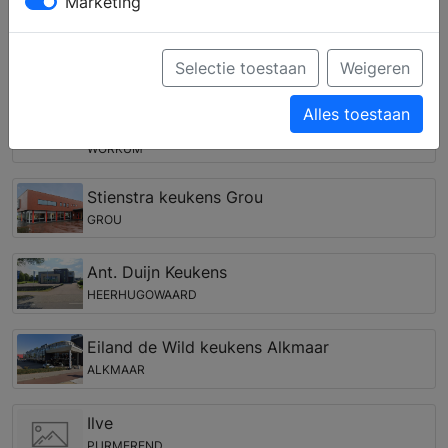
inbouwapparatuur, een nieuw werkblad of een
Marketing
kokendwaterkraan.
Keukenwinkels in de regio Kinnum
Selectie toestaan
Weigeren
ZUIDWESTHOEK KEUKENS EN
Alles toestaan
BADKAMERS
WORKUM
Stienstra keukens Grou
GROU
Ant. Duijn Keukens
HEERHUGOWAARD
Eiland de Wild keukens Alkmaar
ALKMAAR
Ilve
PURMEREND