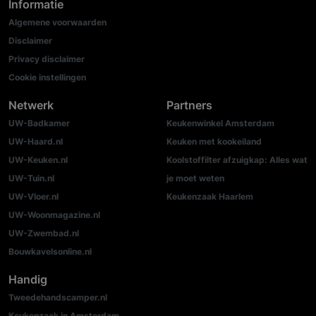
Informatie
Algemene voorwaarden
Disclaimer
Privacy disclaimer
Cookie instellingen
Netwerk
Partners
UW-Badkamer
Keukenwinkel Amsterdam
UW-Haard.nl
Keuken met kookeiland
UW-Keuken.nl
Koolstoffilter afzuigkap: Alles wat
UW-Tuin.nl
je moet weten
UW-Vloer.nl
Keukenzaak Haarlem
UW-Woonmagazine.nl
UW-Zwembad.nl
Bouwkavelsonline.nl
Handig
Tweedehandscamper.nl
Keukenzaak in Amsterdam