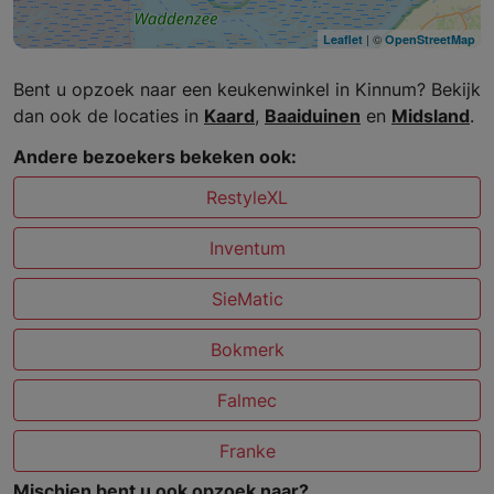
| ©
Leaflet
OpenStreetMap
Bent u opzoek naar een keukenwinkel in Kinnum? Bekijk
dan ook de locaties in
Kaard
,
Baaiduinen
en
Midsland
.
Andere bezoekers bekeken ook:
RestyleXL
Inventum
SieMatic
Bokmerk
Falmec
Franke
Mischien bent u ook opzoek naar?