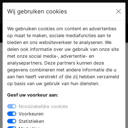
Wij gebruiken cookies
Account
€ 0.00
We gebruiken cookies om content en advertenties
Zoek
op maat te maken, sociale mediafuncties aan te
bieden en ons websiteverkeer te analyseren. We
delen ook informatie over uw gebruik van onze site
met onze social media-, advertentie- en
Keukenzaken in Kinnum
analysepartners. Deze partners kunnen deze
gegevens combineren met andere informatie die u
aan hen heeft verstrekt of die zij hebben verzameld
Bent u op zoek naar een nieuwe keuken en zoekt u een
op basis van uw gebruik van hun diensten.
keukenzaak in Kinnum ? Bij de verschillende
keukenwinkels staat een ervaren team klaar om advies
Geef uw voorkeur aan:
te geven. In de showroom staan keukenopstellingen,
Noodzakelijke cookies
die de laatste keukentrends en een variatie aan
Voorkeuren
keukenstijlen laten zien. Stel een complete keuken
Statistieken
samen of kies voor aparte onderdelen zoals nieuwe