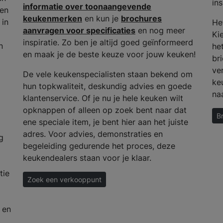
ins
informatie over toonaangevende
 en
keukenmerken
en kun je
brochures
 in
He
aanvragen voor specificaties
en nog meer
Ki
inspiratie. Zo ben je altijd goed geïnformeerd
n
het
en maak je de beste keuze voor jouw keuken!
bri
ve
De vele keukenspecialisten staan bekend om
ke
hun topkwaliteit, deskundig advies en goede
na
klantenservice. Of je nu je hele keuken wilt
opknappen of alleen op zoek bent naar dat
B
ene speciale item, je bent hier aan het juiste
adres. Voor advies, demonstraties en
g
begeleiding gedurende het proces, deze
keukendealers staan voor je klaar.
tie
Zoek een verkooppunt
 en