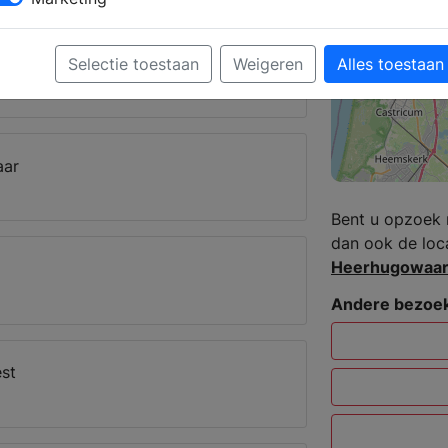
roek
Selectie toestaan
Weigeren
Alles toestaan
aar
Bent u opzoek 
dan ook de loc
Heerhugowaa
Andere bezoek
st