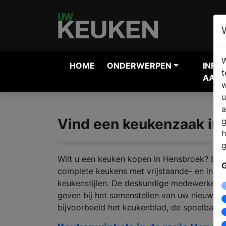
W
HOME
ONDERWERPEN
INFO
t
AANV
w
u
a
Vind een keukenzaak in
g
h
g
Wilt u een keuken kopen in Hensbroek? Bij
G
complete keukens met vrijstaande- en inbo
keukenstijlen. De deskundige medewerkers s
geven bij het samenstellen van uw nieuwe k
bijvoorbeeld het keukenblad, de spoelbak,