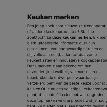
Keuken merken
Ben je op zoek naar nieuwe keukenapparat
of andere keukenproducten? Start je
zoektocht bij
deze keukenmerken
. Elk me
biedt uitgebreide informatie over hun
assortiment, van hoogwaardige kranen en
stijlvolle aanrechtbladen tot duurzame
keukenkasten en innovatieve kookapparatuu
Deze merken staan bekend om hun
uitzonderlijke kwaliteit, vakmanschap en
baanbrekende ontwerpen, waardoor je
verzekerd bent van de beste keuze voor jo
keuken.Of je nu een volledige keukenrenova
plant of slechts één element wilt upgraden, 
deze topmerken vind je precies wat je nodi
hebt. Ze bieden niet alleen prachtig design 