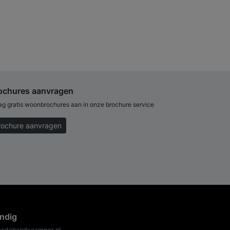
ochures aanvragen
ag gratis woonbrochures aan in onze brochure service
rochure aanvragen
ndig
edehandscamper.nl