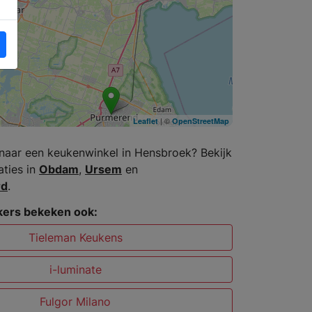
| ©
Leaflet
OpenStreetMap
naar een keukenwinkel in Hensbroek? Bekijk
aties in
Obdam
,
Ursem
en
rd
.
ers bekeken ook:
Tieleman Keukens
i-luminate
Fulgor Milano