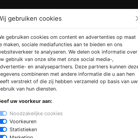
Zoek
Wij gebruiken cookies
e gebruiken cookies om content en advertenties op maat
RMATIE
VERKOOPLOCATIE
WEBSHO
e maken, sociale mediafuncties aan te bieden en ons
RAGEN
VINDEN
ebsiteverkeer te analyseren. We delen ook informatie over
w gebruik van onze site met onze social media-,
dvertentie- en analysepartners. Deze partners kunnen dez
 Hensbroek
egevens combineren met andere informatie die u aan hen
+
eeft verstrekt of die zij hebben verzameld op basis van uw
−
ebruik van hun diensten.
 een bezoek aan een keukenzaak vindt u
eef uw voorkeur aan:
uw keukenapparatuur in verschillende
taan klaar om u professioneel advies
Noodzakelijke cookies
euken en u helpen bij de keuze voor
Voorkeuren
 keukenkraan en inbouwapparatuur.
Statistieken
Marketing