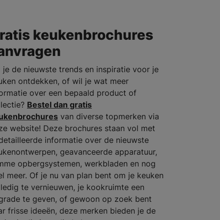
ratis keukenbrochures
anvragen
 je de nieuwste trends en inspiratie voor je
uken ontdekken, of wil je wat meer
formatie over een bepaald product of
llectie?
Bestel dan gratis
ukenbrochures
van diverse topmerken via
ze website! Deze brochures staan vol met
detailleerde informatie over de nieuwste
ukenontwerpen, geavanceerde apparatuur,
imme opbergsystemen, werkbladen en nog
el meer. Of je nu van plan bent om je keuken
lledig te vernieuwen, je kookruimte een
grade te geven, of gewoon op zoek bent
ar frisse ideeën, deze merken bieden je de