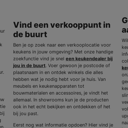
G
Vind een verkooppunt in
a
uur
de buurt
Wil
rk
Ben je op zoek naar een verkooplocatie voor
ke
keukens in jouw omgeving? Met onze handige
in
zoekfunctie vind je snel
een keukendealer bij
co
jou in de buurt
. Voer gewoon je postcode of
ke
r.
plaatsnaam in en ontdek winkels die alles
on
hebben wat je nodig hebt voor je huis. Van
ge
meubels en keukenapparaten tot
ke
bouwmaterialen en accessoires, je vindt het
sl
uw
allemaal. In showrooms kun je de producten
ve
tie
ook in het echt bekijken en ontdekken of het
vo
bij
bij jou past.
up
g
na
Eerst nog wat informatie opdoen? Hier vind je
en