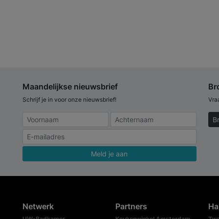
Maandelijkse nieuwsbrief
Br
Schrijf je in voor onze nieuwsbrief!
Vra
B
Meld je aan
Netwerk
Partners
Ha
UW-Badkamer
Keukenwinkel Amsterdam
Twe