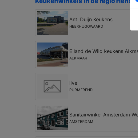
Keukenwinkels in de regio Hensb
Ant. Duijn Keukens
HEERHUGOWAARD
Eiland de Wild keukens Alkm
ALKMAAR
Ilve
PURMEREND
Sanitairwinkel Amsterdam We
AMSTERDAM