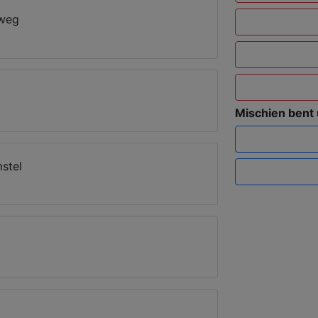
kweg
Mischien bent
stel