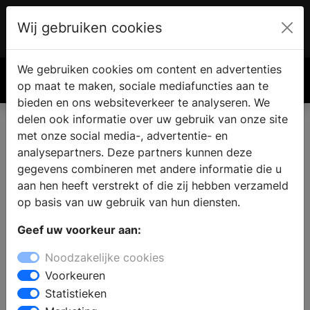
Wij gebruiken cookies
Account
€ 0.00
We gebruiken cookies om content en advertenties
Zoek
op maat te maken, sociale mediafuncties aan te
bieden en ons websiteverkeer te analyseren. We
delen ook informatie over uw gebruik van onze site
met onze social media-, advertentie- en
Nieuwe keuken in Enspijk
analysepartners. Deze partners kunnen deze
gegevens combineren met andere informatie die u
aan hen heeft verstrekt of die zij hebben verzameld
Woont u in Enspijk en zoekt u een keukenzaak, omdat u
op basis van uw gebruik van hun diensten.
de keuken wilt renoveren of verbouwen? Wanneer u
zich oriënteert op een nieuwe keuken, dan vindt u bij
Geef uw voorkeur aan:
een showroom inspiratie en informatie voor het
Noodzakelijke cookies
samenstellen van uw droomkeuken. Zoekt u een
Voorkeuren
moderne, landelijke, design of houten keuken met
Statistieken
inbouwapparatuur: in de keukenwinkel kunt u kiezen uit