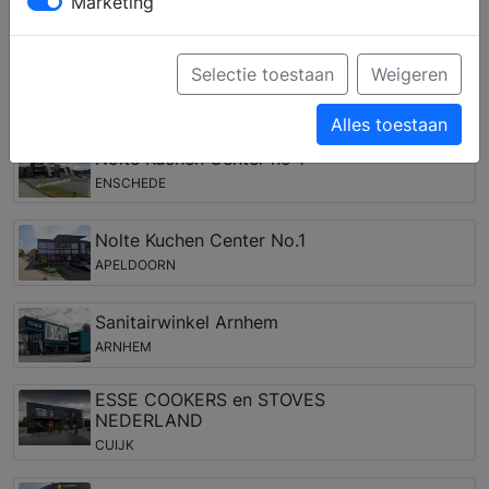
Marketing
complete keuken samenstellen en krijgt u deskundig
advies over inbouwapparatuur van verschillende
merken.
Selectie toestaan
Weigeren
Keukenwinkels in de regio Eibergen
Alles toestaan
Nolte Kuchen Center no 1
ENSCHEDE
Nolte Kuchen Center No.1
APELDOORN
Sanitairwinkel Arnhem
ARNHEM
ESSE COOKERS en STOVES
NEDERLAND
CUIJK