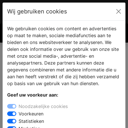
Wij gebruiken cookies
Account
€ 0.00
We gebruiken cookies om content en advertenties
Zoek
op maat te maken, sociale mediafuncties aan te
bieden en ons websiteverkeer te analyseren. We
delen ook informatie over uw gebruik van onze site
met onze social media-, advertentie- en
Vind een nieuwe keuken in
analysepartners. Deze partners kunnen deze
Eibergen
gegevens combineren met andere informatie die u
aan hen heeft verstrekt of die zij hebben verzameld
op basis van uw gebruik van hun diensten.
Waar vindt u een keukenzaak in Eibergen? Wanneer u
Geef uw voorkeur aan:
de keuken gaat verbouwen vindt u in de keukenwinkel
alle informatie en inspiratie voor een nieuwe keuken.
Noodzakelijke cookies
Welke keukenstijl past bij u en uw woning en wat zijn
Voorkeuren
de laatste keukentrends? Door middel van persoonlijk
Statistieken
advies van een ervaren medewerker kunt u een