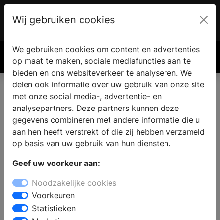
Wij gebruiken cookies
Account
€ 0.00
We gebruiken cookies om content en advertenties
Zoek
op maat te maken, sociale mediafuncties aan te
bieden en ons websiteverkeer te analyseren. We
delen ook informatie over uw gebruik van onze site
met onze social media-, advertentie- en
Vind een keukenzaak in
analysepartners. Deze partners kunnen deze
Burgerbrug
gegevens combineren met andere informatie die u
aan hen heeft verstrekt of die zij hebben verzameld
op basis van uw gebruik van hun diensten.
Wilt u een keuken kopen in Burgerbrug? Bij een bezoek
Geef uw voorkeur aan:
aan een keukenzaak vindt u complete keukens met
vrijstaande- en inbouw keukenapparatuur in
Noodzakelijke cookies
verschillende keukenstijlen. De deskundige
Voorkeuren
medewerkers staan klaar om u professioneel advies
Statistieken
geven bij het samenstellen van uw nieuwe keuken en u