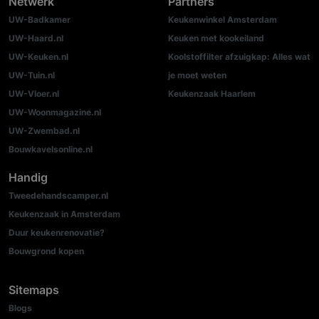
Netwerk
Partners
UW-Badkamer
Keukenwinkel Amsterdam
UW-Haard.nl
Keuken met kookeiland
UW-Keuken.nl
Koolstoffilter afzuigkap: Alles wat
UW-Tuin.nl
je moet weten
UW-Vloer.nl
Keukenzaak Haarlem
UW-Woonmagazine.nl
UW-Zwembad.nl
Bouwkavelsonline.nl
Handig
Tweedehandscamper.nl
Keukenzaak in Amsterdam
Duur keukenrenovatie?
Bouwgrond kopen
Sitemaps
Blogs