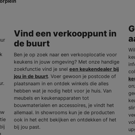
orplein
G
Vind een verkooppunt in
a
uur
de buurt
Wil
rk
Ben je op zoek naar een verkooplocatie voor
ke
keukens in jouw omgeving? Met onze handige
in
zoekfunctie vind je snel
een keukendealer bij
co
jou in de buurt
. Voer gewoon je postcode of
ke
r.
plaatsnaam in en ontdek winkels die alles
on
hebben wat je nodig hebt voor je huis. Van
ge
meubels en keukenapparaten tot
ke
bouwmaterialen en accessoires, je vindt het
sl
uw
allemaal. In showrooms kun je de producten
ve
tie
ook in het echt bekijken en ontdekken of het
vo
bij
bij jou past.
up
g