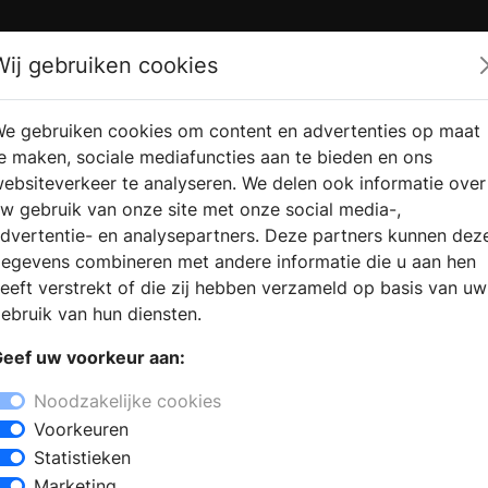
Zoek
Wij gebruiken cookies
e gebruiken cookies om content en advertenties op maat
RMATIE
VERKOOPLOCATIE
WEBSHO
e maken, sociale mediafuncties aan te bieden en ons
RAGEN
VINDEN
ebsiteverkeer te analyseren. We delen ook informatie over
w gebruik van onze site met onze social media-,
dvertentie- en analysepartners. Deze partners kunnen dez
ein
egevens combineren met andere informatie die u aan hen
+
eeft verstrekt of die zij hebben verzameld op basis van uw
−
ebruik van hun diensten.
uken in Budel-Dorplein ? In de
eef uw voorkeur aan:
eukenstijlen: een moderne keuken, een
en. Maak een afspraak en laat u
Noodzakelijke cookies
eden op het gebied van
Voorkeuren
gelijkheden. Uw specifieke wensen
Statistieken
ald in een (3D) ontwerp.
Marketing