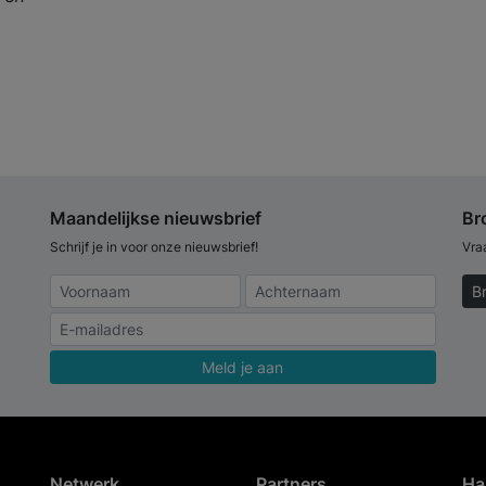
Maandelijkse nieuwsbrief
Br
Schrijf je in voor onze nieuwsbrief!
Vra
B
Meld je aan
Netwerk
Partners
Ha