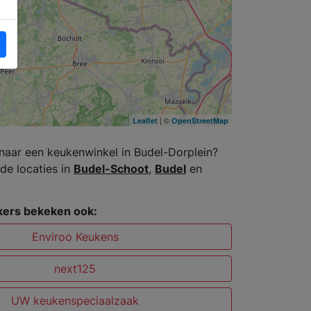
| ©
Leaflet
OpenStreetMap
naar een keukenwinkel in Budel-Dorplein?
de locaties in
Budel-Schoot
,
Budel
en
ers bekeken ook:
Enviroo Keukens
next125
UW keukenspeciaalzaak