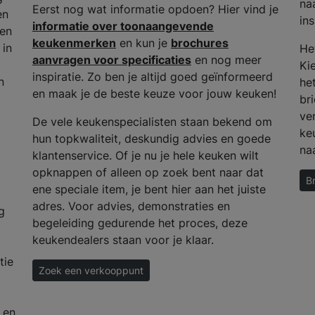
na
Eerst nog wat informatie opdoen? Hier vind je
en
ins
informatie over toonaangevende
 en
keukenmerken
en kun je
brochures
 in
He
aanvragen voor specificaties
en nog meer
Ki
inspiratie. Zo ben je altijd goed geïnformeerd
n
het
en maak je de beste keuze voor jouw keuken!
bri
ve
De vele keukenspecialisten staan bekend om
ke
hun topkwaliteit, deskundig advies en goede
na
klantenservice. Of je nu je hele keuken wilt
opknappen of alleen op zoek bent naar dat
B
ene speciale item, je bent hier aan het juiste
adres. Voor advies, demonstraties en
g
begeleiding gedurende het proces, deze
keukendealers staan voor je klaar.
tie
Zoek een verkooppunt
 en