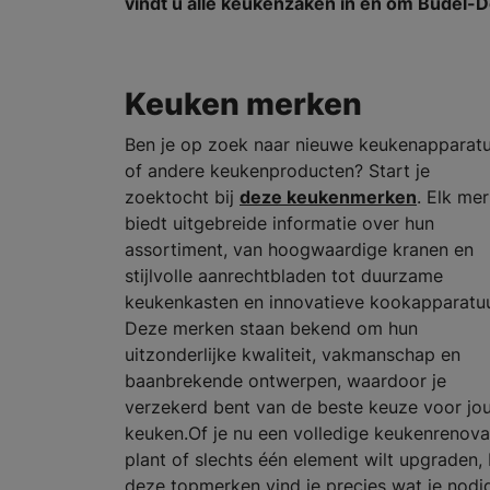
vindt u alle keukenzaken in en om Budel-D
Keuken merken
Ben je op zoek naar nieuwe keukenapparat
of andere keukenproducten? Start je
zoektocht bij
deze keukenmerken
. Elk me
biedt uitgebreide informatie over hun
assortiment, van hoogwaardige kranen en
stijlvolle aanrechtbladen tot duurzame
keukenkasten en innovatieve kookapparatuu
Deze merken staan bekend om hun
uitzonderlijke kwaliteit, vakmanschap en
baanbrekende ontwerpen, waardoor je
verzekerd bent van de beste keuze voor jo
keuken.Of je nu een volledige keukenrenova
plant of slechts één element wilt upgraden, 
deze topmerken vind je precies wat je nodi