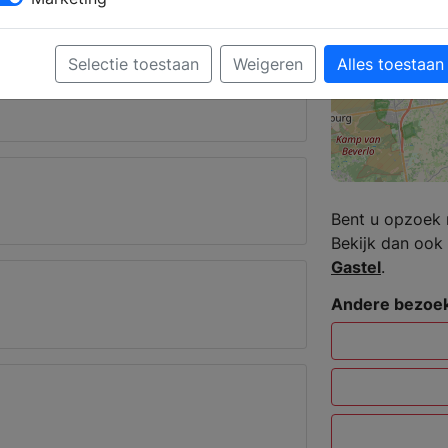
Dorplein
Selectie toestaan
Weigeren
Alles toestaan
Bent u opzoek 
Bekijk dan ook 
Gastel
.
Andere bezoek