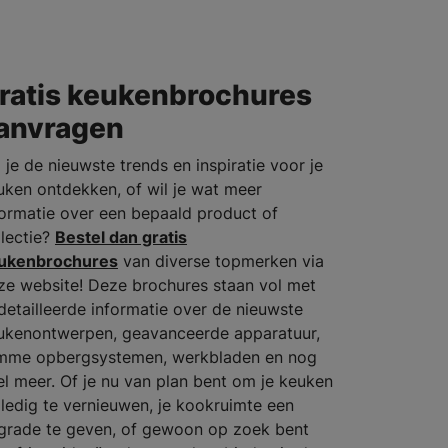
ratis keukenbrochures
anvragen
 je de nieuwste trends en inspiratie voor je
uken ontdekken, of wil je wat meer
formatie over een bepaald product of
llectie?
Bestel dan gratis
ukenbrochures
van diverse topmerken via
ze website! Deze brochures staan vol met
detailleerde informatie over de nieuwste
ukenontwerpen, geavanceerde apparatuur,
imme opbergsystemen, werkbladen en nog
el meer. Of je nu van plan bent om je keuken
lledig te vernieuwen, je kookruimte een
grade te geven, of gewoon op zoek bent