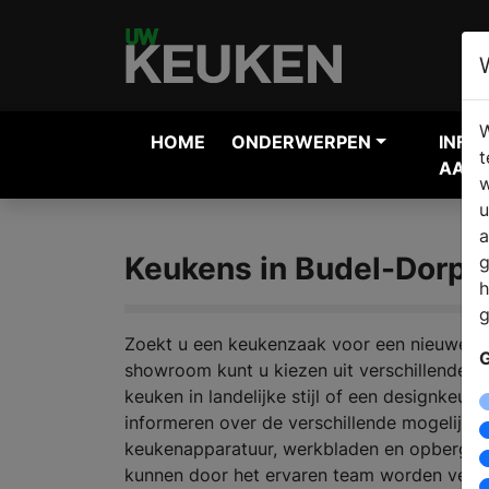
W
HOME
ONDERWERPEN
INFO
t
AANV
w
u
a
Keukens in Budel-Dorpl
g
h
g
Zoekt u een keukenzaak voor een nieuwe ke
G
showroom kunt u kiezen uit verschillende k
keuken in landelijke stijl of een designkeuk
informeren over de verschillende mogelijkh
keukenapparatuur, werkbladen en opbergmo
kunnen door het ervaren team worden verta