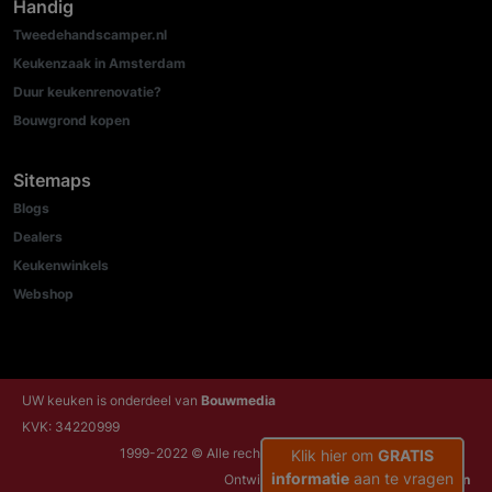
Handig
Tweedehandscamper.nl
Keukenzaak in Amsterdam
Duur keukenrenovatie?
Bouwgrond kopen
Sitemaps
Blogs
Dealers
Keukenwinkels
Webshop
UW keuken is onderdeel van
Bouwmedia
KVK: 34220999
1999-2022 © Alle rechten voorbehouden
Klik hier om
GRATIS
informatie
aan te vragen
Ontwikkeld door:
NRG Internetdiensten