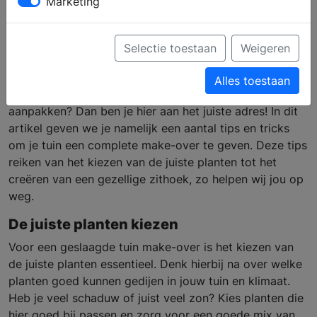
Marketing
zo doe je dat!
Selectie toestaan
Weigeren
Heb jij, net zoals vele anderen, genoeg van de saaie
Alles toestaan
uitstraling van je tuin en wil je deze echt eens goed
aanpakken? Dan ben je hier aan het juiste adres! In dit
artikel geven we je namelijk een aantal tips en tricks
om je tuin een complete make-over te geven. Deze tips
reiken van het kiezen van de juiste planten tot het
creëren van een gezellige zithoek, zo helpen wij jou op
weg.
De juiste planten kiezen
Voor een geslaagde tuin make-over is het kiezen van
de juiste planten essentieel. Denk hierbij na over welke
planten goed kunnen gedijen in jouw tuin en klimaat.
Heb je veel schaduw of juist veel zon? Kies planten die
hier goed bij passen en zorg voor een goede mix van