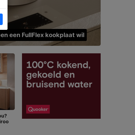
en een FullFlex kookplaat wil
jou?
iroo