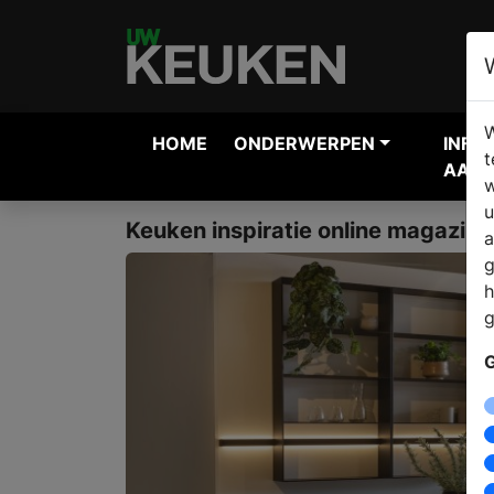
W
HOME
ONDERWERPEN
INFO
t
AANV
w
u
Keuken inspiratie online magazine
a
g
h
g
G