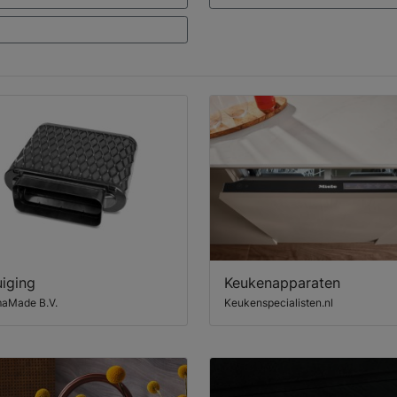
iging
Keukenapparaten
maMade B.V.
Keukenspecialisten.nl