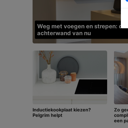
Weg met voegen en strepen: dit
achterwand van nu
Inductiekookplaat kiezen?
Zo gee
Pelgrim helpt
comple
een p