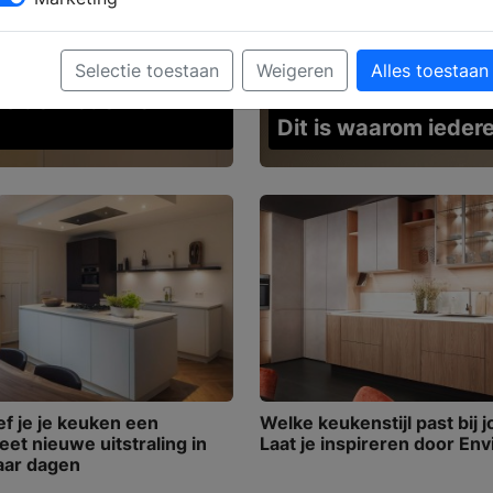
Selectie toestaan
Weigeren
Alles toestaan
 is de moderne
Dit is waarom iedere
f je je keuken een
Welke keukenstijl past bij 
et nieuwe uitstraling in
Laat je inspireren door Env
aar dagen