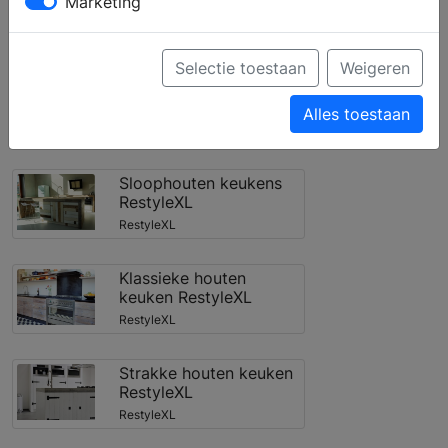
Marketing
Filter toepassen
Selectie toestaan
Weigeren
Landelijke keuken
RestyleXL
Alles toestaan
RestyleXL
Sloophouten keukens
RestyleXL
RestyleXL
Klassieke houten
keuken RestyleXL
RestyleXL
Strakke houten keuken
RestyleXL
RestyleXL