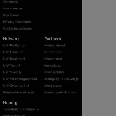
Algemene
voorwaarden
Disclaimer
Privacy disclaimer
Cookie instellingen
Netwerk
Partners
UW-Badkamer
Keukenwinkel
UW-Haard.nl
Amsterdam
UW-Keuken.nl
Keuken met
UW-Tuin.nl
kookeiland
UW-Vloer.nl
Koolstoffilter
UW-Woonmagazine.nl
afzuigkap: Alles wat je
UW-Zwembad.nl
moet weten
Bouwkavelsonline.nl
Keukenzaak Haarlem
Handig
Tweedehandscamper.nl
Keukenzaak in