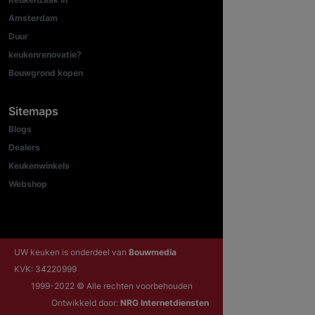
Amsterdam
Duur
keukenrenovatie?
Bouwgrond kopen
Sitemaps
Blogs
Dealers
Keukenwinkels
Webshop
UW keuken is onderdeel van
Bouwmedia
KVK: 34220999
1999-2022 © Alle rechten voorbehouden
Ontwikkeld door:
NRG Internetdiensten