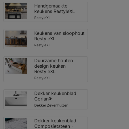
Handgemaakte
keukens RestyleXL
RestyleXL
Keukens van sloophout
RestyleXL
RestyleXL
Duurzame houten
design keuken
RestyleXL
RestyleXL
Dekker keukenblad
Corian®
Dekker Zevenhuizen
Dekker keukenblad
Composietsteen -