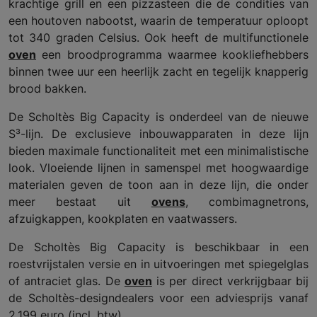
krachtige grill en een pizzasteen die de condities van
een houtoven nabootst, waarin de temperatuur oploopt
tot 340 graden Celsius. Ook heeft de multifunctionele
oven
een broodprogramma waarmee kookliefhebbers
binnen twee uur een heerlijk zacht en tegelijk knapperig
brood bakken.
De Scholtès Big Capacity is onderdeel van de nieuwe
S³-lijn. De exclusieve inbouwapparaten in deze lijn
bieden maximale functionaliteit met een minimalistische
look. Vloeiende lijnen in samenspel met hoogwaardige
materialen geven de toon aan in deze lijn, die onder
meer bestaat uit
ovens
, combimagnetrons,
afzuigkappen, kookplaten en vaatwassers.
De Scholtès Big Capacity is beschikbaar in een
roestvrijstalen versie en in uitvoeringen met spiegelglas
of antraciet glas. De
oven
is per direct verkrijgbaar bij
de Scholtès-designdealers voor een adviesprijs vanaf
2.199 euro (incl. btw).