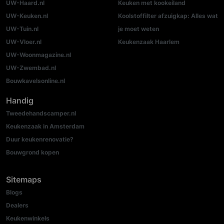
UW-Haard.nl
Keuken met kookeiland
UW-Keuken.nl
Koolstoffilter afzuigkap: Alles wat
UW-Tuin.nl
je moet weten
UW-Vloer.nl
Keukenzaak Haarlem
UW-Woonmagazine.nl
UW-Zwembad.nl
Bouwkavelsonline.nl
Handig
Tweedehandscamper.nl
Keukenzaak in Amsterdam
Duur keukenrenovatie?
Bouwgrond kopen
Sitemaps
Blogs
Dealers
Keukenwinkels