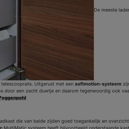
De meeste laden
 telescooprails. Uitgerust met een
softmotion-systeem
zij
sloos door een zacht duwtje en daarom tegenwoordig ook va
Poggenpohl
aadkast die van beide zijden goed toegankelijk en overzichte
c
MultiMatic systeem heeft bijvoorbeeld onderstaande kast