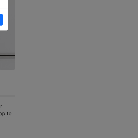
r
op te