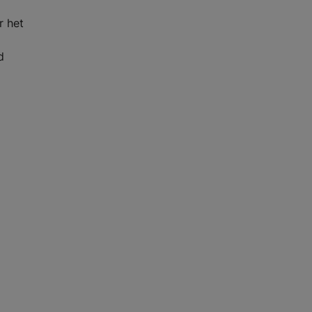
r het
d