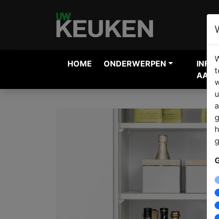
W
HOME
ONDERWERPEN
INFO
t
AANV
w
u
a
g
h
g
G