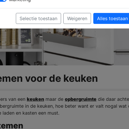
Selectie toestaan
Weigeren
Alles toestaan
emen voor de keuken
gers van een
keuken
maar de
opbergruimte
die daar achte
 bergruimte in de keuken, hoe beter want er valt nogal wat 
e laden en kasten een must.
stemen