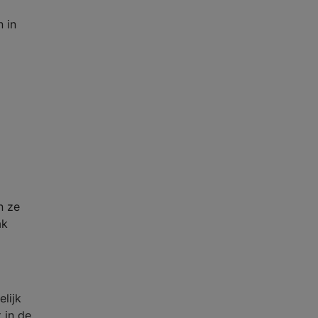
 in
n ze
ak
lijk
 in de