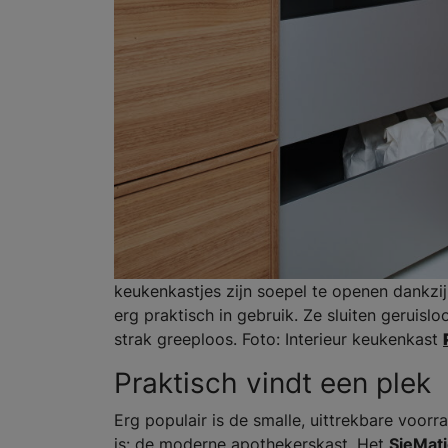
keukenkastjes zijn soepel te openen dankzij
erg praktisch in gebruik. Ze sluiten gerui
strak greeploos. Foto: Interieur keukenkast
Praktisch vindt een plek
Erg populair is de smalle, uittrekbare voorr
is: de moderne apothekerskast. Het
SieMati