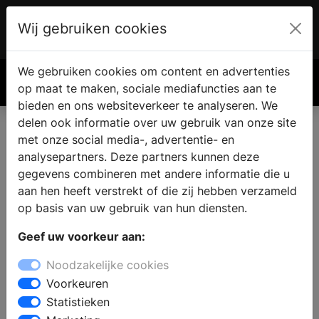
Wij gebruiken cookies
Account
€ 0.00
We gebruiken cookies om content en advertenties
Zoek
op maat te maken, sociale mediafuncties aan te
bieden en ons websiteverkeer te analyseren. We
delen ook informatie over uw gebruik van onze site
met onze social media-, advertentie- en
Keukens in Zenderen
analysepartners. Deze partners kunnen deze
gegevens combineren met andere informatie die u
aan hen heeft verstrekt of die zij hebben verzameld
Zoekt u een keukenzaak voor een nieuwe keuken in
op basis van uw gebruik van hun diensten.
Zenderen ? In de showroom kunt u kiezen uit
verschillende keukenstijlen: een moderne keuken, een
Geef uw voorkeur aan:
keuken in landelijke stijl of een designkeuken. Maak een
Noodzakelijke cookies
afspraak en laat u informeren over de verschillende
Voorkeuren
mogelijkheden op het gebied van keukenapparatuur,
Statistieken
werkbladen en opbergmogelijkheden. Uw specifieke