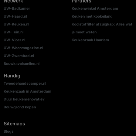
Netwerk
Partners
UW-Badkamer
Keukenwinkel Amsterdam
UW-Haard.nl
Keuken met kookeiland
UW-Keuken.nl
Koolstoffilter afzuigkap: Alles wat
UW-Tuin.nl
je moet weten
UW-Vloer.nl
Keukenzaak Haarlem
UW-Woonmagazine.nl
UW-Zwembad.nl
Bouwkavelsonline.nl
Handig
Tweedehandscamper.nl
Keukenzaak in Amsterdam
Duur keukenrenovatie?
Bouwgrond kopen
Sitemaps
Blogs