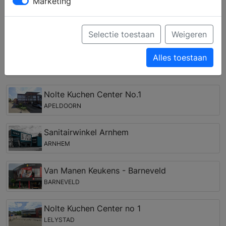
wensen kunnen door het ervaren team worden vertaald
Marketing
in een (3D) ontwerp.
Keukenwinkels in de regio Zenderen
Selectie toestaan
Weigeren
Nolte Kuchen Center no 1
Alles toestaan
ENSCHEDE
Nolte Kuchen Center No.1
APELDOORN
Sanitairwinkel Arnhem
ARNHEM
Van Manen Keukens - Barneveld
BARNEVELD
Nolte Kuchen Center no 1
LELYSTAD