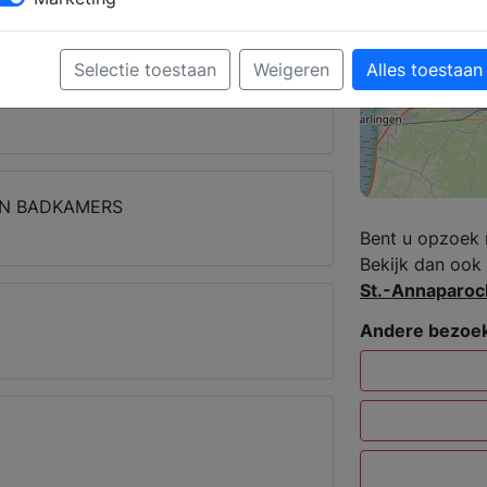
enparochie
Selectie toestaan
Weigeren
Alles toestaan
EN BADKAMERS
Bent u opzoek 
Bekijk dan ook 
St.-Annaparoc
Andere bezoek