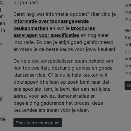
bij
bij jou past.
up
g
na
Eerst nog wat informatie opdoen? Hier vind je
en
ins
informatie over toonaangevende
 en
keukenmerken
en kun je
brochures
 in
He
aanvragen voor specificaties
en nog meer
Ki
inspiratie. Zo ben je altijd goed geïnformeerd
n
het
en maak je de beste keuze voor jouw keuken!
bri
ve
De vele keukenspecialisten staan bekend om
ke
hun topkwaliteit, deskundig advies en goede
na
klantenservice. Of je nu je hele keuken wilt
opknappen of alleen op zoek bent naar dat
B
ene speciale item, je bent hier aan het juiste
adres. Voor advies, demonstraties en
g
begeleiding gedurende het proces, deze
keukendealers staan voor je klaar.
tie
Zoek een verkooppunt