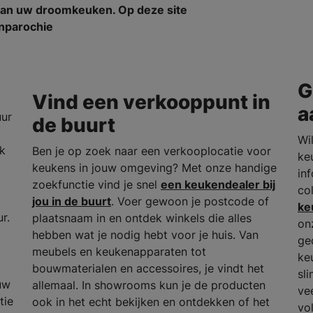
van uw droomkeuken. Op deze site
enparochie
G
Vind een verkooppunt in
a
uur
de buurt
Wil
rk
Ben je op zoek naar een verkooplocatie voor
ke
keukens in jouw omgeving? Met onze handige
in
zoekfunctie vind je snel
een keukendealer bij
co
jou in de buurt
. Voer gewoon je postcode of
ke
r.
plaatsnaam in en ontdek winkels die alles
on
hebben wat je nodig hebt voor je huis. Van
ge
meubels en keukenapparaten tot
ke
bouwmaterialen en accessoires, je vindt het
sl
uw
allemaal. In showrooms kun je de producten
ve
tie
ook in het echt bekijken en ontdekken of het
vo