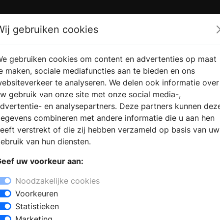
Zoek
Wij gebruiken cookies
e gebruiken cookies om content en advertenties op maat
RMATIE
VERKOOPLOCATIE
WEBSHO
e maken, sociale mediafuncties aan te bieden en ons
RAGEN
VINDEN
ebsiteverkeer te analyseren. We delen ook informatie over
w gebruik van onze site met onze social media-,
dvertentie- en analysepartners. Deze partners kunnen dez
ochie
egevens combineren met andere informatie die u aan hen
+
eeft verstrekt of die zij hebben verzameld op basis van uw
−
ebruik van hun diensten.
uken in Vrouwenparochie ? In de
eef uw voorkeur aan:
eukenstijlen: een moderne keuken, een
en. Maak een afspraak en laat u
Noodzakelijke cookies
eden op het gebied van
Voorkeuren
gelijkheden. Uw specifieke wensen
Statistieken
ald in een (3D) ontwerp.
Marketing