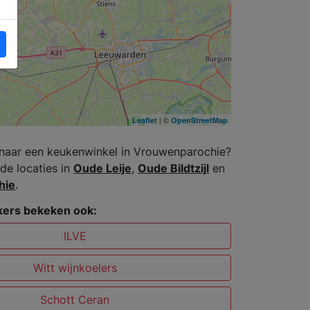
| ©
Leaflet
OpenStreetMap
naar een keukenwinkel in Vrouwenparochie?
de locaties in
Oude Leije
,
Oude Bildtzijl
en
hie
.
ers bekeken ook:
ILVE
Witt wijnkoelers
Schott Ceran