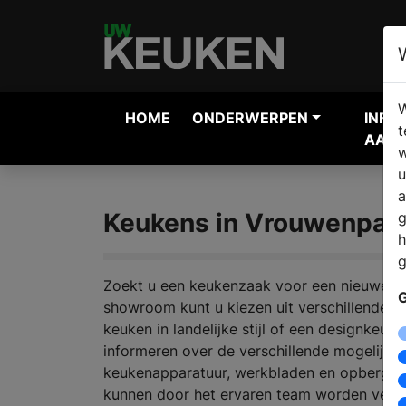
W
HOME
ONDERWERPEN
INFO
t
AANV
w
u
a
Keukens in Vrouwenpar
g
h
g
Zoekt u een keukenzaak voor een nieuwe ke
G
showroom kunt u kiezen uit verschillende k
keuken in landelijke stijl of een designkeuk
informeren over de verschillende mogelijkh
keukenapparatuur, werkbladen en opbergmo
kunnen door het ervaren team worden verta