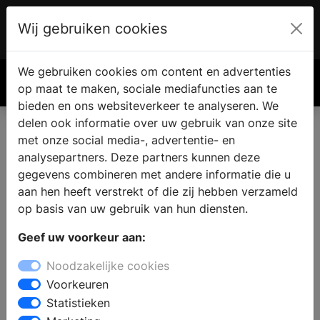
Wij gebruiken cookies
Account
€ 0.00
We gebruiken cookies om content en advertenties
Zoek
op maat te maken, sociale mediafuncties aan te
bieden en ons websiteverkeer te analyseren. We
delen ook informatie over uw gebruik van onze site
met onze social media-, advertentie- en
Vind een keukenzaak in
analysepartners. Deze partners kunnen deze
Terschuur
gegevens combineren met andere informatie die u
aan hen heeft verstrekt of die zij hebben verzameld
op basis van uw gebruik van hun diensten.
Wilt u een keuken kopen in Terschuur? Bij een bezoek
Geef uw voorkeur aan:
aan een keukenzaak vindt u complete keukens met
vrijstaande- en inbouw keukenapparatuur in
Noodzakelijke cookies
verschillende keukenstijlen. De deskundige
Voorkeuren
medewerkers staan klaar om u professioneel advies
Statistieken
geven bij het samenstellen van uw nieuwe keuken en u