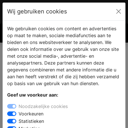
Wij gebruiken cookies
Account
€ 0.00
We gebruiken cookies om content en advertenties
Zoek
op maat te maken, sociale mediafuncties aan te
bieden en ons websiteverkeer te analyseren. We
delen ook informatie over uw gebruik van onze site
met onze social media-, advertentie- en
Vind een nieuwe keuken in
analysepartners. Deze partners kunnen deze
Peest
gegevens combineren met andere informatie die u
aan hen heeft verstrekt of die zij hebben verzameld
op basis van uw gebruik van hun diensten.
Waar vindt u een keukenzaak in Peest? Wanneer u de
Geef uw voorkeur aan:
keuken gaat verbouwen vindt u in de keukenwinkel alle
informatie en inspiratie voor een nieuwe keuken. Welke
Noodzakelijke cookies
keukenstijl past bij u en uw woning en wat zijn de
Voorkeuren
laatste keukentrends? Door middel van persoonlijk
Statistieken
advies van een ervaren medewerker kunt u een