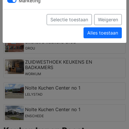
Marketing
complete keuken samenstellen en krijgt u deskundig
advies over inbouwapparatuur van verschillende
merken.
Selectie toestaan
Weigeren
Keukenwinkels in de regio Peest
Alles toestaan
Stienstra keukens Grou
GROU
ZUIDWESTHOEK KEUKENS EN
BADKAMERS
WORKUM
Nolte Kuchen Center no 1
LELYSTAD
Nolte Kuchen Center no 1
ENSCHEDE