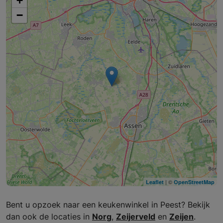
+
−
| ©
Leaflet
OpenStreetMap
Bent u opzoek naar een keukenwinkel in Peest? Bekijk
dan ook de locaties in
Norg
,
Zeijerveld
en
Zeijen
.