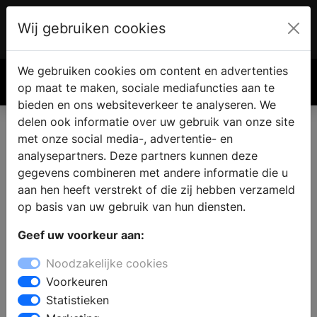
Wij gebruiken cookies
Account
€ 0.00
We gebruiken cookies om content en advertenties
Zoek
op maat te maken, sociale mediafuncties aan te
bieden en ons websiteverkeer te analyseren. We
delen ook informatie over uw gebruik van onze site
met onze social media-, advertentie- en
Nieuwe keuken in Papendrecht
analysepartners. Deze partners kunnen deze
gegevens combineren met andere informatie die u
aan hen heeft verstrekt of die zij hebben verzameld
Woont u in Papendrecht en zoekt u een keukenzaak,
op basis van uw gebruik van hun diensten.
omdat u de keuken wilt renoveren of verbouwen?
Wanneer u zich oriënteert op een nieuwe keuken, dan
Geef uw voorkeur aan:
vindt u bij een showroom inspiratie en informatie voor
Noodzakelijke cookies
het samenstellen van uw droomkeuken. Zoekt u een
Voorkeuren
moderne, landelijke, design of houten keuken met
Statistieken
inbouwapparatuur: in de keukenwinkel kunt u kiezen uit