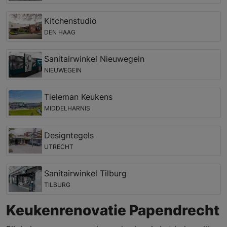
Kitchenstudio
DEN HAAG
Sanitairwinkel Nieuwegein
NIEUWEGEIN
Tieleman Keukens
MIDDELHARNIS
Designtegels
UTRECHT
Sanitairwinkel Tilburg
TILBURG
Keukenrenovatie Papendrecht