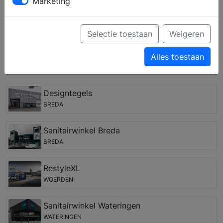
verschillende keukenstijlen en krijgt u deskundig advies
Marketing
over de keukenapparatuur van verschillende merken.
Keukenwinkels in de regio Papendrecht
Selectie toestaan
Weigeren
Sanitairwinkel Rotterdam
Alles toestaan
ROTTERDAM
Designtegels
BREDA
Sanitairwinkel Breda
BREDA
RestyleXL
WOERDEN
Sanitairwinkel Wateringen
WATERINGEN