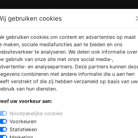
Zoek
Wij gebruiken cookies
e gebruiken cookies om content en advertenties op maat
RMATIE
VERKOOPLOCATIE
WEBSHO
e maken, sociale mediafuncties aan te bieden en ons
RAGEN
VINDEN
ebsiteverkeer te analyseren. We delen ook informatie over
w gebruik van onze site met onze social media-,
dvertentie- en analysepartners. Deze partners kunnen dez
den
egevens combineren met andere informatie die u aan hen
+
eeft verstrekt of die zij hebben verzameld op basis van uw
−
ebruik van hun diensten.
zoekt u een keukenzaak in Pannerden ?
eef uw voorkeur aan:
n ervaren team klaar om advies te geven.
ie de laatste keukentrends en een
Noodzakelijke cookies
 een complete keuken samen of kies voor
Voorkeuren
ratuur, een nieuw werkblad of een
Statistieken
Marketing