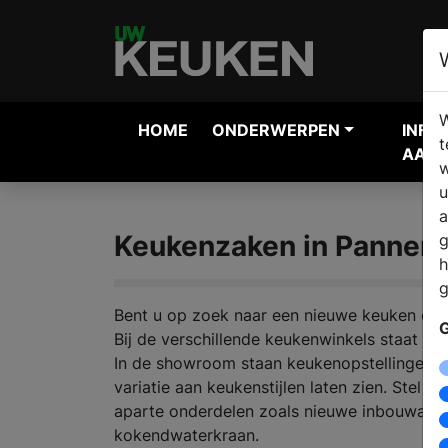
W
HOME
ONDERWERPEN
INFO
t
AANV
w
u
a
Keukenzaken in Panner
g
h
g
Bent u op zoek naar een nieuwe keuken en 
G
Bij de verschillende keukenwinkels staat ee
In de showroom staan keukenopstellingen, d
variatie aan keukenstijlen laten zien. Stel
aparte onderdelen zoals nieuwe inbouwappa
kokendwaterkraan.