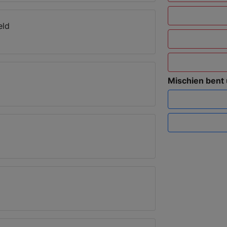
eld
Mischien bent